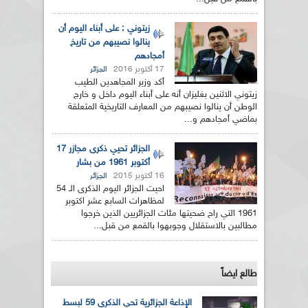
زيتوني : على أبناء اليوم أن
ينالوا نصيبهم من تاريخ
أمجادهم
17 أكتوبر 2016
الجزائر
أكد وزير المجاهدين الطيب
زيتوني الاثنين بغليزان أنه على أبناء اليوم داخل و خارج
الوطن أن ينالوا نصيبهم من المعارف التاريخية المتعلقة
بماضي أمجادهم و...
الجزائر تحيي ذكرى مجازر 17
أكتوبر 1961 من بشار
16 أكتوبر 2015
الجزائر
احيت الجزائر اليوم الذكرى الـ 54
لمظاهرات السابع عشر اكتوبر
1961 التي راح ضحيتها مئات الجزائريين الذين خرجوا
مطالبين بالاستقلال وجوبهوا بالقمع من قبل...
طالع ايضاً
الإذاعة الجزائرية تحي الذكرى 59 لبسط