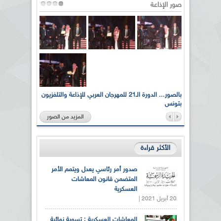
صور الإذاعة
لى أرواح
بالصور... الدورة الـ21 للمهرجان العربي للإذاعة والتلفزيون
بتونس
المزيد من الصور
الأكثر قراءة
صدور أمر رئاسي يعدل ويتمم الأمر
المتضمن قانون المعاشات
العسكرية
20 أبريل 2021 |
المعاشات العسكرية : تسوية نهائية