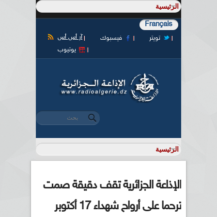
Français
آر أس أس
تويتر
فيسبوك
يوتيوب
‏بحث ‏
استمارة البحث
الإذاعة الجزائرية تقف دقيقة صمت
ترحما على أرواح شهداء 17 أكتوبر