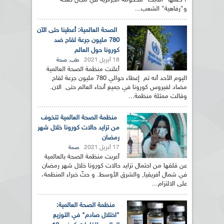
، دعمها "الثابت" للحكومة الجزائرية في مجال صحة
و"رفاهية" الشعب...
الصحة العالمية: أعطينا حتى الآن
780 مليون جرعة لقاح ضد
كورونا حول العالم
18 أبريل 2021
,
طب
صحة
أعلنت منظمة الصحة العالمية
اليوم الأحد أنه تم إعطاء حوالي 780 مليون جرعة لقاح
مضاد لفيروس كورونا في جميع أنحاء العالم حتى الان.
وقالت ممثلة منظمة...
منظمة الصحة العالمية تتخوف
من تزايد حالات كورونا خلال شهر
رمضان
17 أبريل 2021
صحة
أعربت منظمة الصحة بالعالمية
عن قلقها من احتمال تزايد حالات كورونا خلال شهر رمضان
في شمال أفريقيا, والشرق الأوسط. و حثّ خبراء المنظمة،
على الالتزام...
منظمة الصحة العالمية:
"اختلال صادم" في التوزيع