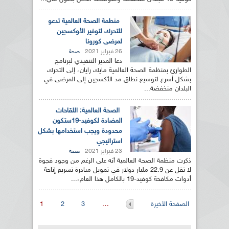
منطمة الصحة العالمية تدعو
للتحرك لتوفير الأوكسجين
لمرضى كورونا
26 فبراير 2021
صحة
دعا المدير التنفيذي لبرنامج
الطوارئ بمنظمة الصحة العالمية مايك رايان، إلى التحرك
بشكل أسرع لتوسيع نطاق مد الأكسجين إلى المرضى في
البلدان منخفضة...
الصحة العالمية: اللقاحات
المضادة لكوفيد-19ستكون
محدودة ويجب استخدامها بشكل
استراتيجي
23 فبراير 2021
صحة
ذكرت منظمة الصحة العالمية أنه على الرغم من وجود فجوة
لا تقل عن 22.9 مليار دولار في تمويل مبادرة تسريع إتاحة
أدوات مكافحة كوفيد-19 بالكامل هذا العام،...
الصفحات
الصفحة الأخيرة
…
3
2
1