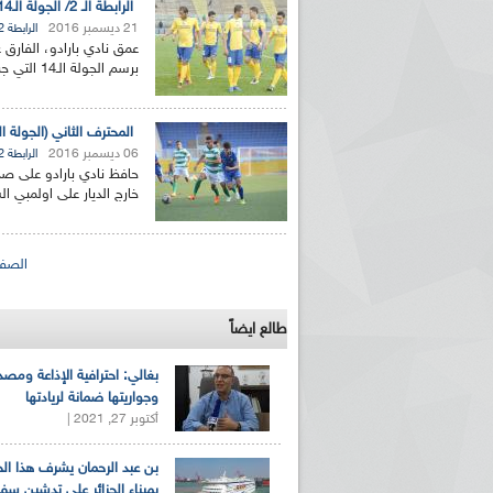
الرابطة الـ 2/ الجولة الـ14 : نادي بارادو يعمق الفارق عن الملاحقين بعد فوزه خارج الديار
21 ديسمبر 2016
الرابطة 2
عمق نادي بارادو، الفارق ع
برسم الجولة الـ14 التي جرت الثلاثاء، وشهدت أيضا...
المحترف الثاني (الجولة الـ12) : بارادو يحافظ على الصدارة وأ.برج بوعريريج وإ.بسكرة يقترب
06 ديسمبر 2016
الرابطة 2
حافظ نادي بارادو على صدار
خارج الديار على اولمبي الشلف 2-0 ضمن الجولة 2
الصفحات
الصفح
طالع ايضاً
بغالي: احترافية الإذاعة ومصد
وجواريتها ضمانة لريادتها
أكتوبر 27, 2021 |
بن عبد الرحمان يشرف هذا ا
بميناء الجزائر على تدشين سف