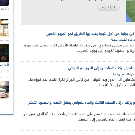
اقرأ المزيد
10 فبراير 2021 |
 في بجاية من أجل نتيجة يعبد بها الطريق نحو المربع الذهبي
,
,
كرة القدم
رياضة
واجد في منحنى تصاعدي في بطولة الرابطة الأولى لكرة القدم, على موعد
ة و سفرية تقوده إلى بجاية لتحدي...
العنص
و يلتحق بركب المتأهلين إلى الدور ربع النهائي
25 يونيو 2021 |
,
كرة القدم
رياضة
متأهلين الى الدور ربع النهائي من كأس الجزائر لكرة القدم بعد فوزه على
التحق نادي بارادو بثلاثي المقدمة، عقب فوزه الثمين على مضيفه دفاع تاجنانت (1-2) الذي عمق من
، كما ارتقى اتحاد بلعباس إلى الصف...