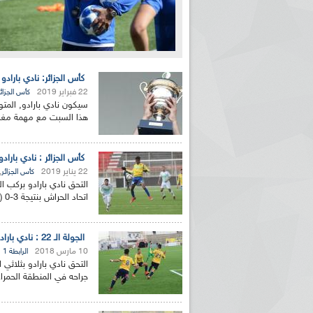
كأس الجزائر: نادي بارادو
22 فبراير 2019
كأس الجزائر
سيكون نادي بارادو, المت
هذا السبت مع مهمة مغاير
كأس الجزائر : نادي باراد
22 يناير 2019
,
كأس الجزائر
التحق نادي بارادو بركب ال
اتحاد الحراش بنتيجة 3-0 (الشوط الأول : 0-0) هذا...
الجولة الـ 22 : نادي بارادو يرتقـي إلى الصف الثالث واتحاد بلعباس يحقق الأهـم والنصـرية تتـعثـر
10 مارس 2018
الرابطة 1
جراحه في المنطقة الحمراء