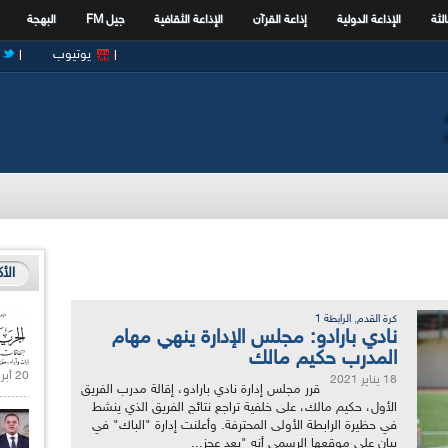
الثة
الإذاعة الدولية
إذاعة القرآن
الإذاعة الثقافية
جيل FM
البهجة
يوتيوب
الأ
,
كرة القدم
الرابطة 1
نادي بارادو: مجلس الإدارة ينهي مهام
المدرب حكيم مالك
20 أبريل 2021 |
18 يناير 2021
قرر مجلس إدارة نادي بارادو، إقالة مدرب الفريق
الأول، حكيم مالك، على خلفية تراجع نتائج الفريق الذي ينشط
في حظيرة الرابطة الأولى المحترفة. وأعلنت إدارة "الباك" في
بيان على موقعها الرسمي أنه "بعد عجز...