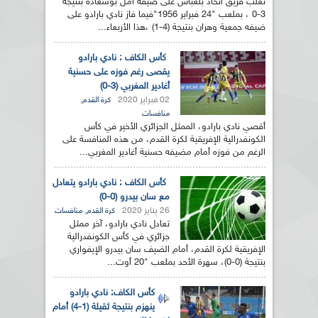
تغلب فريق اتحاد بلعباس على ضيفه أمل بوسعادة بنتيجة
3-0 ، بملعب "24 فبراير 1956"فيما فاز نادي بارادو على
ضيفه جمعية وهران بنتيجة (4-1) ،هذا الأربعاء...
كأس الكاف : نادي بارادو
يقصى رغم فوزه على حسنية
أغادير المغربي (3-0)
02 فبراير 2020
,
كرة القدم
منافسات
أقصي نادي بارادو، الممثل الجزائري الأخير في كأس
الكونفدرالية الإفريقية لكرة القدم، من هذه المنافسة على
الرغم من فوزه أمام مضيفه حسنية أغادير المغربي...
كأس الكاف : نادي بارادو يتعادل
مع سان بيدرو (0-0)
26 يناير 2020
,
كرة القدم
منافسات
تعادل نادي بارادو، آخر ممثل
جزائري في كأس الكونفدرالية
الإفريقية لكرة القدم، أمام الضيف سان بيدرو الإيفواري
بنتيجة (0-0)، سهرة الأحد بملعب "20 أوت...
كأس الكاف: نادي بارادو
ينهزم بنتيجة ثقيلة (1-4) أمام