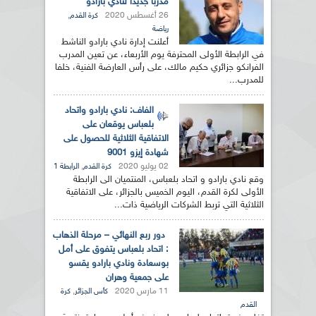
مدربا جديدا لنادي بارادو
26 أغسطس 2020
,
كرة القدم
رياضة
أعلنت إدارة نادي بارادو الناشط
في الرابطة الأولى المحترفة يوم الأربعاء، عن تعين المدرب
الفرانكو جزائري حكيم مالك، على رأس العارضة الفنية، خلفا
للمدرب...
الفاف: نادي بارادو واتحاد
بلعباس يوقعان على
الاتفاقية الثلاثية للحصول على
شهادة إيزو 9001
02 يوليو 2020
,
كرة القدم
الرابطة 1
وقع نادي بارادو و اتحاد بلعباس، المنتميان الى الرابطة
الأولى لكرة القدم، اليوم الخميس بالجزائر، على الاتفاقية
الثلاثية التي تربط الشركات الرياضية ذات...
دور ربع النهائي – مرحلة الذهاب
: اتحاد بلعباس يتفوق على أمل
بوسعادة ونادي بارادو يقسو
على جمعية وهران
11 مارس 2020
,
كأس الجزائر
كرة
القدم