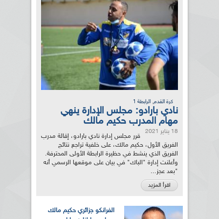
,
كرة القدم
الرابطة 1
نادي بارادو: مجلس الإدارة ينهي
مهام المدرب حكيم مالك
18 يناير 2021
قرر مجلس إدارة نادي بارادو، إقالة مدرب
الفريق الأول، حكيم مالك، على خلفية تراجع نتائج
الفريق الذي ينشط في حظيرة الرابطة الأولى المحترفة.
وأعلنت إدارة "الباك" في بيان على موقعها الرسمي أنه
"بعد عجز...
اقرأ المزيد
الفرانكو جزائري حكيم مالك