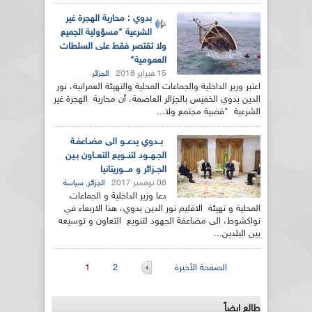
بدوي : محاربة الهجرة غير
الشرعية "مسؤولية الجميع
ولا تقتصر فقط على السلطات
العمومية"
15 فبراير 2018
الجزائر
اعتبر وزير الداخلية والجماعات المحلية والتهيئة العمرانية، نور
الدين بدوي الخميس بالجزائر العاصمة، أن محاربة الهجرة غير
الشرعية "قضية مجتمع ولا...
بــدوي يدعــو الى مضـاعفـة
الجـهــود لتنــويع التعــاون بـين
الجــزائر و مـــوريتانيا
08 نوفمبر 2017
,
الجزائر
سياسة
دعا وزير الداخلية و الجماعات
المحلية و تهيئة الاقليم نور الدين بدوي، هذا الاربعاء في
نواكشوط، الى مضاعفة الجهود لتنويع التعاون و توسيعه
بين البلدين...
الصفحات
الصفحة الأخيرة
2
1
طالع ايضاً