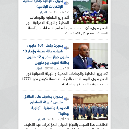
بدوي : الإدارة جاهزة لتنظيم
الإنتخابات الرئاسية
17 يناير 2019
الجزائر
أكد وزير الداخلية والجماعات
المحلية والتهيئة العمرانية، نور
الدين بدوي، أن الادارة جاهزة لتنظيم الانتخابات الرئاسية
المقبلة بتسخير كل الامكانيات...
بدوي: رقمنة 101 مليون
شهادة حالة مدنية وإنجاز 13
مليون جواز سفر و 12 مليون
بطاقة تعريف بيومتريين
16 ديسمبر 2018
الجزائر
أكد وزير الداخلية والجماعات المحلية والتهيئة العمرانية نور
الدين بدوي اليوم الأحد، بالجزائر العاصمة تكوين نحو 17771
منتخب و84 الف اطار و اعداد 4...
بـــدوي يــشرف على انطلاق
ملتقى "تهيئة المناطق
الحدودية وتنميتها.. أولوية
وطنية"
13 أكتوبر 2018
الجزائر
انطلقت هذا السبت بالمركز الدولي للمؤتمرات عبد اللطيف