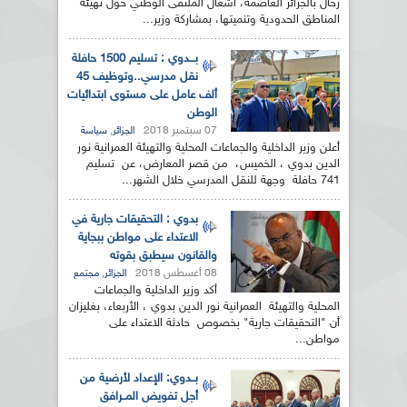
رحال بالجزائر العاصمة، أشغال الملتقى الوطني حول تهيئة
المناطق الحدودية وتنميتها، بمشاركة وزير...
بـــدوي : تسليم 1500 حافلة
نقل مدرسي..وتوظيف 45
ألف عامل على مستوى ابتدائيات
الوطن
07 سبتمبر 2018
,
الجزائر
سياسة
أعلن وزير الداخلية والجماعات المحلية والتهيئة العمرانية نور
الدين بدوي ، الخميس، من قصر المعارض، عن تسليم
741 حافلة وجهة للنقل المدرسي خلال الشهر...
بدوي : التحقيقات جارية في
الاعتداء على مواطن ببجاية
والقانون سيطبق بقوته
08 أغسطس 2018
,
الجزائر
مجتمع
أكد وزير الداخلية والجماعات
المحلية والتهيئة العمرانية نور الدين بدوي ، الأربعاء، بغليزان
أن "التحقيقات جارية" بخصوص حادثة الاعتداء على
مواطن...
بــدوي: الإعداد لأرضية من
أجل تفويض المــرافق