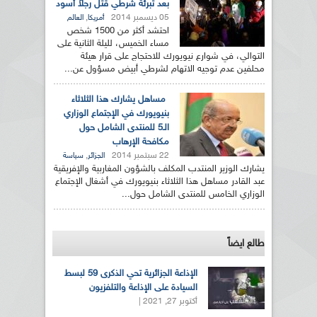
بعد تبرئة شرطي قتل رجلاً أسود
05 ديسمبر 2014
,
أمريكا
العالم
احتشد أكثر من 1500 شخص
مساء الخميس، لليلة الثانية على
التوالي، في شوارع نيويورك للاحتجاج على قرار هيئة
محلفين عدم توجيه الاتهام لشرطي أبيض مسؤول عن...
مساهل يشارك هذا الثلاثاء
بنيويورك في الإجتماع الوزاري
الـ5 للمنتدى الشامل حول
مكافحة الإرهاب
22 سبتمبر 2014
,
الجزائر
سياسة
يشارك الوزير المنتدب المكلف بالشؤون المغاربية والإفريقية
عبد القادر مساهل هذا الثلاثاء بنيويورك في أشغال الإجتماع
الوزاري الخامس للمنتدى الشامل حول...
طالع ايضاً
الإذاعة الجزائرية تحي الذكرى 59 لبسط
السيادة على الإذاعة والتلفزيون
أكتوبر 27, 2021 |