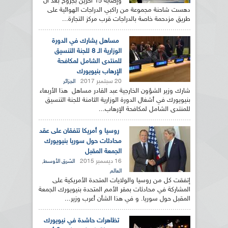
وإصابة 15 آخرين بجروح بعد أن
دهست شاحنة مجموعة من راكبي الدراجات الهوائية على
طريق مزدحمة خاصة بالدراجات قرب مركز التجارة...
مساهل يشارك في الدورة
الوزارية الـ 8 للجنة التنسيق
للمنتدى الشامل لمكافحة
الإرهاب بنيويورك
20 سبتمبر 2017
الجزائر
شارك وزير الشؤون الخارجية عبد القادر مساهل هذا الأربعاء
بنيويورك في أشغال الدورة الوزارية الثامنة للجنة التنسيق
للمنتدى الشامل لمكافحة الإرهاب...
روسيا و أمريكا تتفقان على عقد
محادثات حول سوريا بنيويورك
الجمعة المقبل
16 ديسمبر 2015
,
الشرق الأوسط
العالم
إتفقت كل من روسيا والولايات المتحدة الأمريكية على
المشاركة في محادثات بمقر الأمم المتحدة بنيويورك الجمعة
المقبل حول سوريا. و في هذا الشأن أعرب وزير...
تظاهرات حاشدة في نيويورك