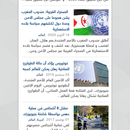
الصحراء الغربية: مندوب المغرب
يشن هجوما على مجلس الامن
وعدة دول لكشفهم سياسة بلاده
الاستعمارية
19 أكتوبر 2020
العالم
أطلق مندوب المغرب بالأمم المتحدة,عمر هلال, العنان
لغضب و لحملة هيستيرية, بعد كشف و فضح سياسة بلاده
الاستعمارية في الصحراء الغربية عبر مجلس الأمن ومن...
غوتيريس يؤكد أن حالة الطوارئ
المناخية رهان يمكن للعالم كسبه
23 سبتمبر 2019
العالم
أكد الأمين العام للأمم المتحدة،
أنطونيو غوتيريس، اليوم الاثنين
بنيويورك، لدى افتتاحه قمة العمل المناخي، أن الطوارئ
المناخية تشكل رهانا يمكن للعالم...
مقتل 8 أشخاص في عملية
دهس بواسطة شاحنة بنيويورك
01 نوفمبر 2017
,
أمريكا
العالم
لقي ثمانية أشخاص مصرعهم