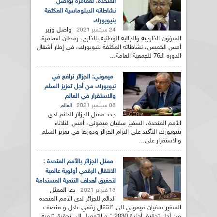
المتحدة: لعمامرة يواصل
نشاطاته الدبلوماسية المكثفة
بنيويورك
واصل وزير
24 سبتمبر 2021
الشؤون الخارجية والجالية الوطنية بالخارج، رمطان لعمامرة،
أمس الخميس، نشاطاته المكثفة بنيويورك، في إطار أشغال
الدورة الـ76 للجمعية العامة...
ميموني: الجزائر ترافع في
نيويورك من أجل تعزيز السلم
والاستقرار في العالم
08 سبتمبر 2021
العالم
جدد ممثل الجزائر الدائم لدى
الأمم المتحدة، السفير سفيان ميموني، أمس الثلاثاء
بنيويورك التأكيد على التزام الجزائر ودورها في تعزيز السلم
والاستقرار على...
ممثل الجزائر بالأمم المتحدة :
الانتقال الرقمي أولوية عالمية
لتحقيق أهداف التنمية المستدامة
دعا الممثل
13 فبراير 2021
الدائم للجزائر لدى الأمم المتحدة
السفير سفيان ميموني الى "انتقال رقمي عادل و منصف
من أجل تحقيق أجندة 2030 " و التوصل الى تحقيق تنمية...