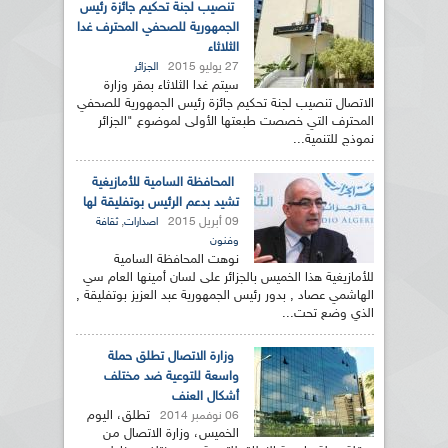
تنصيب لجنة تحكيم جائزة رئيس
الجمهورية للصحفي المحترف غدا
الثلاثاء
27 يوليو 2015
الجزائر
سيتم غدا الثلاثاء بمقر وزارة
الاتصال تنصيب لجنة تحكيم جائزة رئيس الجمهورية للصحفي
المحترف التي خصصت طبعتها الأولى لموضوع "الجزائر
نموذج للتنمية...
المحافظة السامية للأمازيغية
تشيد بدعم الرئيس بوتفليقة لها
09 أبريل 2015
,
اصدارات
ثقافة
وفنون
نوهت المحافظة السامية
للأمازيغية هذا الخميس بالجزائر على لسان أمينها العام سي
الهاشمي عصاد , بدور رئيس الجمهورية عبد العزيز بوتفليقة ,
الذي وضع تحت...
وزارة الاتصال تطلق حملة
واسعة للتوعية ضد مختلف
أشكال العنف
تطلق، اليوم
06 نوفمبر 2014
الخميس، وزارة الاتصال من