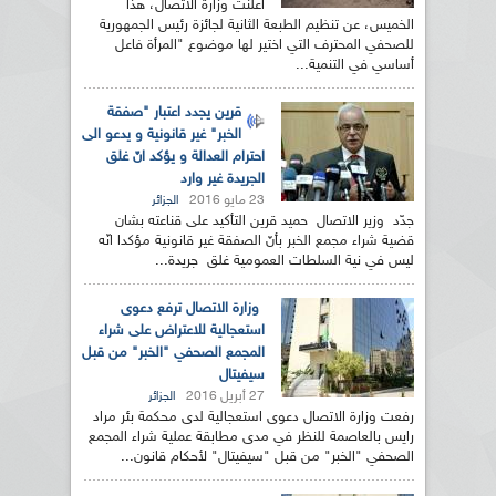
أعلنت وزارة الاتصال، هذا
الخميس، عن تنظيم الطبعة الثانية لجائزة رئيس الجمهورية
للصحفي المحترف التي اختير لها موضوع "المرأة فاعل
أساسي في التنمية...
قرين يجدد اعتبار "صفقة
الخبر" غير قانونية و يدعو الى
احترام العدالة و يؤكد انّ غلق
الجريدة غير وارد
23 مايو 2016
الجزائر
جدّد وزير الاتصال حميد قرين التأكيد على قناعته بشان
قضية شراء مجمع الخبر بأنّ الصفقة غير قانونية مؤكدا انّه
ليس في نية السلطات العمومية غلق جريدة...
وزارة الاتصال ترفع دعوى
استعجالية للاعتراض على شراء
المجمع الصحفي "الخبر" من قبل
سيفيتال
27 أبريل 2016
الجزائر
رفعت وزارة الاتصال دعوى استعجالية لدى محكمة بئر مراد
رايس بالعاصمة للنظر في مدى مطابقة عملية شراء المجمع
الصحفي "الخبر" من قبل "سيفيتال" لأحكام قانون...