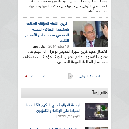
ورقلة حملة واسعة النطاق للتوعية من مختلف مخاطر
العنف هي الأولى من نوعها من حبث طابعها وحجمها،
حسب ما أعلنته...
قرين: اللجنة المؤقتة المكلفة
باستصدار البطاقة المهنية
للصحفي تنصب خلال الأسبوع
القادم
أعلن وزير
18 يوليو 2014
الاتصال حميد قرين سهرة الخميس بوهران أنه سيتم في
غضون الأسبوع القادم تنصيب اللجنة المؤقتة التي ستكلف
باستصدار البطاقة المهنية للصحفي...
الصفحات
الصفحة الأولى
…
2
3
4
طالع ايضاً
الإذاعة الجزائرية تحي الذكرى 59 لبسط
السيادة على الإذاعة والتلفزيون
أكتوبر 27, 2021 |