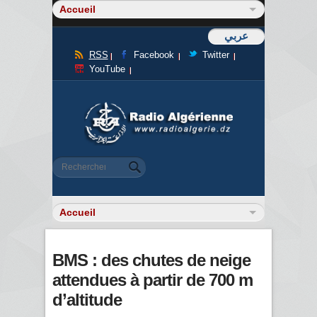
عربي
RSS
Facebook
Twitter
YouTube
Formulaire de recherche
Rechercher
BMS : des chutes de neige
attendues à partir de 700 m
d’altitude