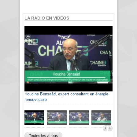
LA RADIO EN VIDÉOS
Houcine Bensaâd, expert consultant en énergie
Sami Agli, président de la Confédération
renouvelable
algérienne du patronat citoyen CAPC
Toutes les vidéos