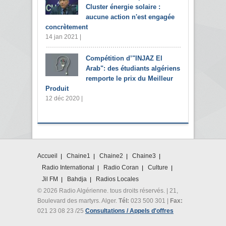
Cluster énergie solaire :
aucune action n'est engagée
concrètement
14 jan 2021 |
Compétition d’"INJAZ El
Arab": des étudiants algériens
remporte le prix du Meilleur
Produit
12 déc 2020 |
Accueil
Chaine1
Chaine2
Chaine3
Radio International
Radio Coran
Culture
Jil FM
Bahdja
Radios Locales
© 2026 Radio Algérienne. tous droits réservés. | 21,
Boulevard des martyrs. Alger.
Tél:
023 500 301 |
Fax:
021 23 08 23 /25
Consultations / Appels d'offres