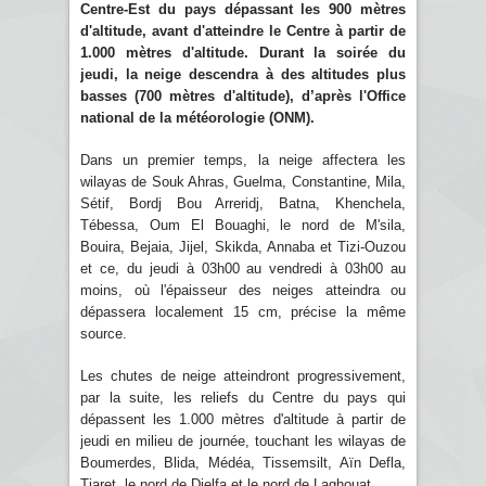
Centre-Est du pays dépassant les 900 mètres
d'altitude, avant d'atteindre le Centre à partir de
1.000 mètres d'altitude. Durant la soirée du
jeudi, la neige descendra à des altitudes plus
basses (700 mètres d'altitude), d’après l'Office
national de la météorologie (ONM).
Dans un premier temps, la neige affectera les
wilayas de Souk Ahras, Guelma, Constantine, Mila,
Sétif, Bordj Bou Arreridj, Batna, Khenchela,
Tébessa, Oum El Bouaghi, le nord de M'sila,
Bouira, Bejaia, Jijel, Skikda, Annaba et Tizi-Ouzou
et ce, du jeudi à 03h00 au vendredi à 03h00 au
moins, où l'épaisseur des neiges atteindra ou
dépassera localement 15 cm, précise la même
source.
Les chutes de neige atteindront progressivement,
par la suite, les reliefs du Centre du pays qui
dépassent les 1.000 mètres d'altitude à partir de
jeudi en milieu de journée, touchant les wilayas de
Boumerdes, Blida, Médéa, Tissemsilt, Aïn Defla,
Tiaret, le nord de Djelfa et le nord de Laghouat.