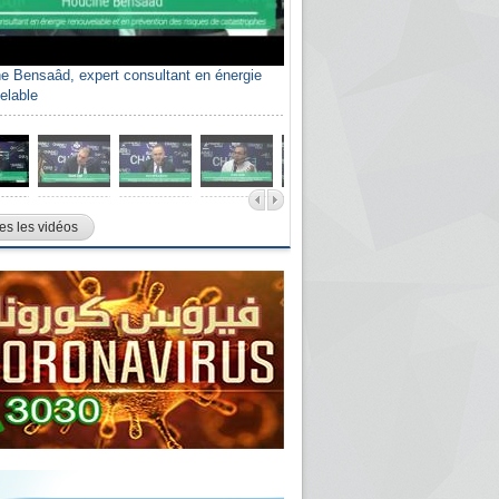
e Bensaâd, expert consultant en énergie
elable
es les vidéos