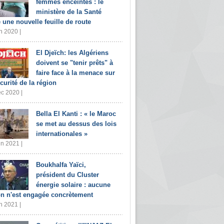
femmes enceintes : le
ministère de la Santé
e une nouvelle feuille de route
n 2020 |
El Djeïch: les Algériens
doivent se "tenir prêts" à
faire face à la menace sur
écurité de la région
c 2020 |
Bella El Kanti : « le Maroc
se met au dessus des lois
internationales »
in 2021 |
Boukhalfa Yaïci,
président du Cluster
énergie solaire : aucune
on n'est engagée concrètement
n 2021 |