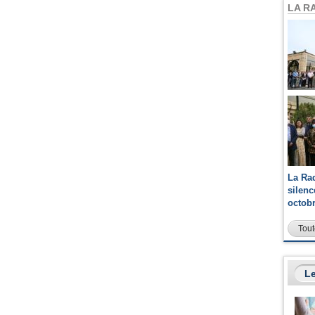
LA R
La Ra
silen
octob
Tout
Le