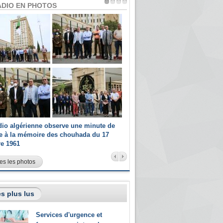
ADIO EN PHOTOS
dio algérienne observe une minute de
Les champions paralympiques 
ce à la mémoire des chouhada du 17
Radio Algérienne et recrutés 
re 1961
sportifs
es les photos
s plus lus
Services d'urgence et