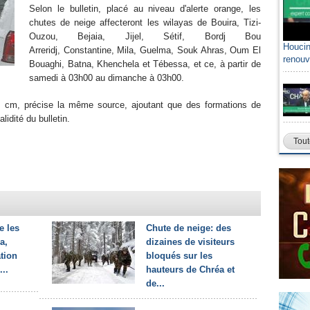
Selon le bulletin, placé au niveau d'alerte orange, les
chutes de neige affecteront les wilayas de Bouira, Tizi-
Ouzou, Bejaia, Jijel, Sétif, Bordj Bou
Houcin
Arreridj, Constantine, Mila, Guelma, Souk Ahras, Oum El
renouv
Bouaghi, Batna, Khenchela et Tébessa, et ce, à partir de
samedi à 03h00 au dimanche à 03h00.
20 cm, précise la même source, ajoutant que des formations de
idité du bulletin.
Tout
e les
Chute de neige: des
a,
dizaines de visiteurs
ation
bloqués sur les
...
hauteurs de Chréa et
de...