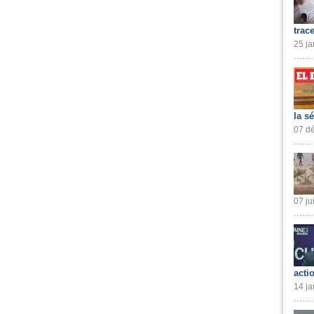
trac
25 ja
la s
07 dé
07 ju
acti
14 ja