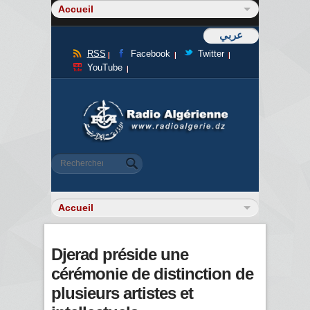
عربي
RSS
Facebook
Twitter
YouTube
Formulaire de recherche
Rechercher
Djerad préside une
cérémonie de distinction de
plusieurs artistes et