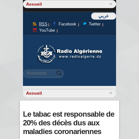
عربي
RSS
Facebook
Twitter
YouTube
Formulaire de recherche
Rechercher
Le tabac est responsable de
20% des décès dus aux
maladies coronariennes