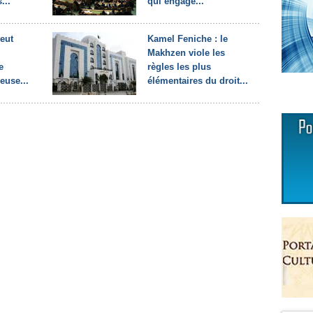
...
qui engage...
eut
Kamel Feniche : le
Makhzen viole les
e
règles les plus
euse...
élémentaires du droit...