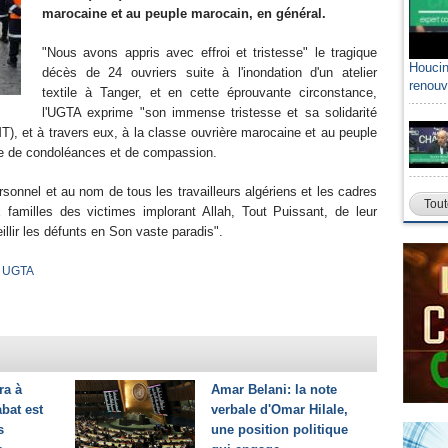
marocaine et au peuple marocain, en général.
"Nous avons appris avec effroi et tristesse" le tragique
Houcin
décès de 24 ouvriers suite à l'inondation d'un atelier
renouv
textile à Tanger, et en cette éprouvante circonstance,
l'UGTA exprime "son immense tristesse et sa solidarité
T), et à travers eux, à la classe ouvrière marocaine et au peuple
ge de condoléances et de compassion.
onnel et au nom de tous les travailleurs algériens et les cadres
Tout
familles des victimes implorant Allah, Tout Puissant, de leur
eillir les défunts en Son vaste paradis".
,
UGTA
a à
Amar Belani: la note
bat est
verbale d'Omar Hilale,
s
une position politique