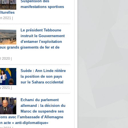
Suspension des
manifestations sportives
lturelles
in 2021 |
Le président Tebboune
instruit le Gouvernement
d'entamer l'exploitation
eux grands gisements de fer et de
il 2020 |
Suède : Ann Linde réitère
la position de son pays
sur le Sahara occidental
v 2021 |
Echami du parlement
allemand : la décision du
Maroc de suspendre ses
tions avec l’ambassade d’Allemagne
un acte « anti-diplomatique»