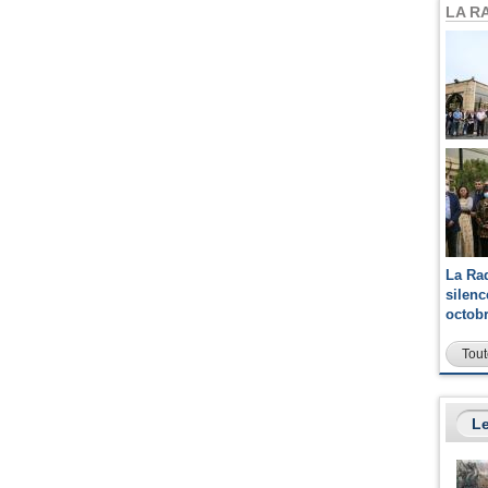
LA R
La Ra
silen
octob
Tout
Le