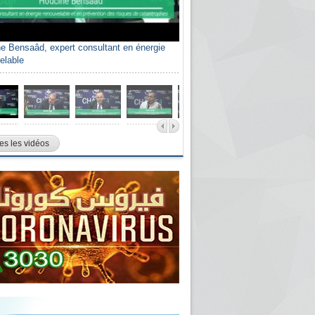
e Bensaâd, expert consultant en énergie
elable
es les vidéos