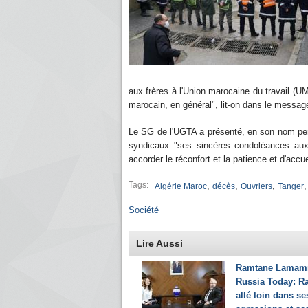
aux frères à l'Union marocaine du travail (UM
marocain, en général", lit-on dans le messa
Le SG de l'UGTA a présenté, en son nom pers
syndicaux "ses sincères condoléances aux 
accorder le réconfort et la patience et d'accu
Tags:
,
,
,
Algérie Maroc
décès
Ouvriers
Tanger
Société
Lire Aussi
Ramtane Lamamr
Russia Today: Ra
allé loin dans se