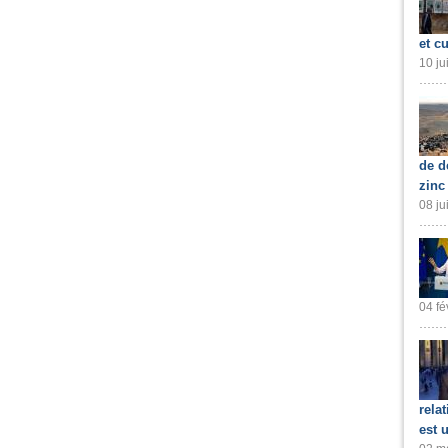
et cu
10 ju
de d
zinc
08 ju
04 fé
rela
est 