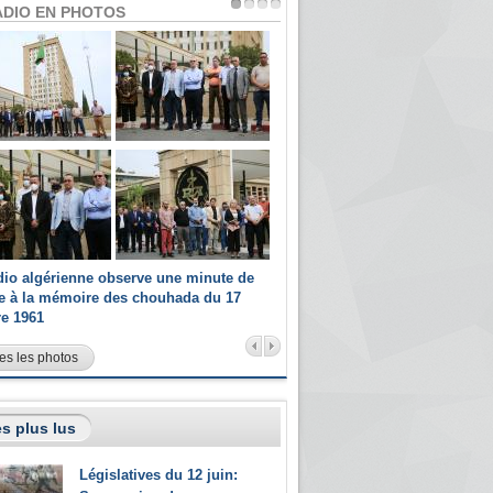
ADIO EN PHOTOS
dio algérienne observe une minute de
Les champions paralympiques 
ce à la mémoire des chouhada du 17
Radio Algérienne et recrutés 
re 1961
sportifs
es les photos
s plus lus
Législatives du 12 juin: