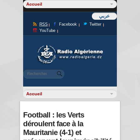
عربي
RSS
Facebook
Twitter
YouTube
Formulaire de recherche
Rechercher
Football : les Verts
déroulent face à la
Mauritanie (4-1) et