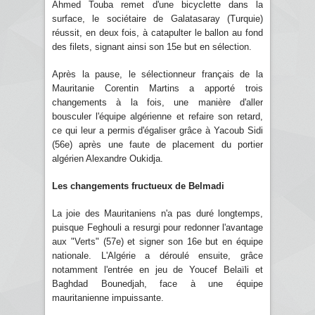
Ahmed Touba remet d'une bicyclette dans la
surface, le sociétaire de Galatasaray (Turquie)
réussit, en deux fois, à catapulter le ballon au fond
des filets, signant ainsi son 15e but en sélection.
Après la pause, le sélectionneur français de la
Mauritanie Corentin Martins a apporté trois
changements à la fois, une manière d'aller
bousculer l'équipe algérienne et refaire son retard,
ce qui leur a permis d'égaliser grâce à Yacoub Sidi
(56e) après une faute de placement du portier
algérien Alexandre Oukidja.
Les changements fructueux de Belmadi
La joie des Mauritaniens n'a pas duré longtemps,
puisque Feghouli a resurgi pour redonner l'avantage
aux "Verts" (57e) et signer son 16e but en équipe
nationale. L'Algérie a déroulé ensuite, grâce
notamment l'entrée en jeu de Youcef Belaïli et
Baghdad Bounedjah, face à une équipe
mauritanienne impuissante.