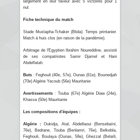
largement en leur faveur avec 5 victoires pour 1
nul.
Fiche technique du match
Stade Mustapha-Tchaker (Blida). Temps printanier.
Match à huis clos (en raison de la pandémie).
Arbitrage de l'Egyptien Ibrahim Noureddine, assisté
de ses compatriotes Samir Djamel et Hani
Abdelfatah.
Buts
: Feghouli (40e, 57e), Ounas (61e), Bounedjah
(70e) Algérie Yacoub (56e) Mauritanie
Avertissements
: Touba (67e) Algérie Diaw (24e),
Khassa (50e) Mauritanie
Les compositions d'équipes :
Algérie :
Oukidja, Atal, Abdellaoui (Bensebaïni,
76e), Bedrane, Touba (Benlamri, 76e), Belkebla,
Feghouli, Boulaya (Ounas, 58e), Ghezzal (Belaïli,