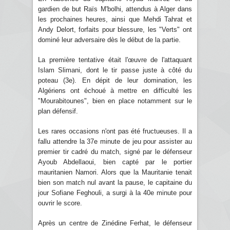
gardien de but Raïs M'bolhi, attendus à Alger dans
les prochaines heures, ainsi que Mehdi Tahrat et
Andy Delort, forfaits pour blessure, les "Verts" ont
dominé leur adversaire dès le début de la partie.
La première tentative était l'œuvre de l'attaquant
Islam Slimani, dont le tir passe juste à côté du
poteau (3e). En dépit de leur domination, les
Algériens ont échoué à mettre en difficulté les
"Mourabitounes", bien en place notamment sur le
plan défensif.
Les rares occasions n'ont pas été fructueuses. Il a
fallu attendre la 37e minute de jeu pour assister au
premier tir cadré du match, signé par le défenseur
Ayoub Abdellaoui, bien capté par le portier
mauritanien Namori. Alors que la Mauritanie tenait
bien son match nul avant la pause, le capitaine du
jour Sofiane Feghouli, a surgi à la 40e minute pour
ouvrir le score.
Après un centre de Zinédine Ferhat, le défenseur