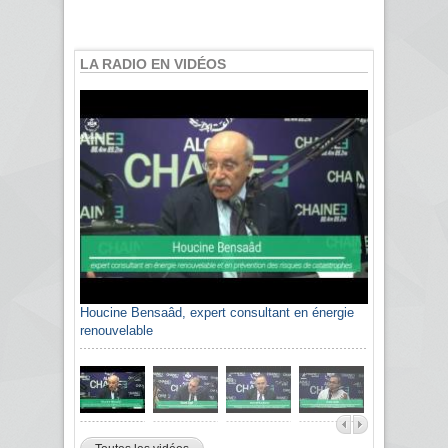
LA RADIO EN VIDÉOS
Houcine Bensaâd, expert consultant en énergie
Sami Agli, président de la Confédération
renouvelable
algérienne du patronat citoyen CAPC