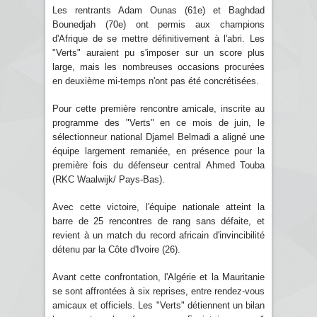
Les rentrants Adam Ounas (61e) et Baghdad
Bounedjah (70e) ont permis aux champions
d'Afrique de se mettre définitivement à l'abri. Les
"Verts" auraient pu s'imposer sur un score plus
large, mais les nombreuses occasions procurées
en deuxième mi-temps n'ont pas été concrétisées.
Pour cette première rencontre amicale, inscrite au
programme des "Verts" en ce mois de juin, le
sélectionneur national Djamel Belmadi a aligné une
équipe largement remaniée, en présence pour la
première fois du défenseur central Ahmed Touba
(RKC Waalwijk/ Pays-Bas).
Avec cette victoire, l'équipe nationale atteint la
barre de 25 rencontres de rang sans défaite, et
revient à un match du record africain d'invincibilité
détenu par la Côte d'Ivoire (26).
Avant cette confrontation, l'Algérie et la Mauritanie
se sont affrontées à six reprises, entre rendez-vous
amicaux et officiels. Les "Verts" détiennent un bilan