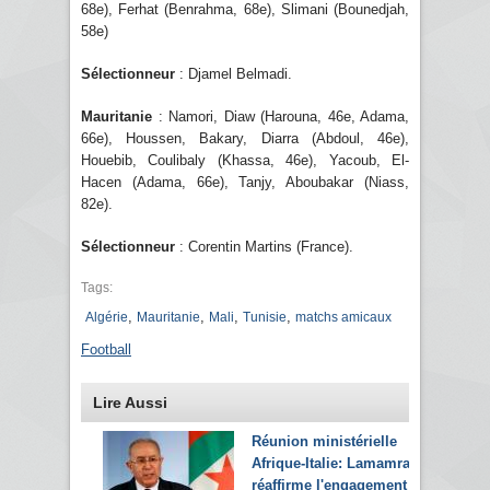
68e), Ferhat (Benrahma, 68e), Slimani (Bounedjah,
58e)
Sélectionneur
: Djamel Belmadi.
Mauritanie
: Namori, Diaw (Harouna, 46e, Adama,
66e), Houssen, Bakary, Diarra (Abdoul, 46e),
Houebib, Coulibaly (Khassa, 46e), Yacoub, El-
Hacen (Adama, 66e), Tanjy, Aboubakar (Niass,
82e).
Sélectionneur
: Corentin Martins (France).
Tags:
,
,
,
,
Algérie
Mauritanie
Mali
Tunisie
matchs amicaux
Football
Lire Aussi
Réunion ministérielle
Afrique-Italie: Lamamra
réaffirme l'engagement