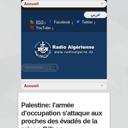
عربي
RSS
Facebook
Twitter
YouTube
Formulaire de recherche
Rechercher
Palestine: l'armée
d'occupation s'attaque aux
proches des évadés de la