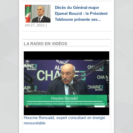
Décès du Général-major
Djamel Bouzid : le Président
Tebboune présente ses...
oct 27, 2021 |
LA RADIO EN VIDÉOS
Houcine Bensaâd, expert consultant en énergie
Sami Agli, président de la Confédération
renouvelable
algérienne du patronat citoyen CAPC