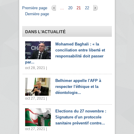
Pages
Première page
…
20
21
22
Dernière page
DANS L'ACTUALITÉ
Mohamed Baghali : « la
conciliation entre liberté et
responsabilité doit passer
par...
oct 28, 2021 |
Belhimer appelle l'AFP à
respecter l'éthique et la
déontologie...
oct 27, 2021 |
Elections du 27 novembre :
Signature d'un protocole
sanitaire préventif contre...
oct 27, 2021 |