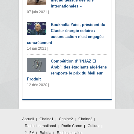
met au dessus des lois
internationales »
07 juin 2021 |
Boukhalfa Yaïci, président du
Cluster énergie solaire :
aucune action n'est engagée
concrètement
14 jan 2021 |
Compétition d’"INJAZ El
Arab": des étudiants algériens
remporte le prix du Meilleur
Produit
12 déc 2020 |
Accueil
Chaine1
Chaine2
Chaine3
Radio International
Radio Coran
Culture
Jil FM
Bahdja
Radios Locales