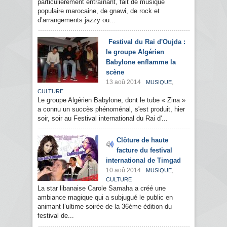
particulièrement entraînant, fait de musique
populaire marocaine, de gnawi, de rock et
d’arrangements jazzy ou...
Festival du Rai d'Oujda :
le groupe Algérien
Babylone enflamme la
scène
13 aoû 2014
,
MUSIQUE
CULTURE
Le groupe Algérien Babylone, dont le tube « Zina »
a connu un succès phénoménal, s'est produit, hier
soir, soir au Festival international du Rai d'...
Clôture de haute
facture du festival
international de Timgad
10 aoû 2014
,
MUSIQUE
CULTURE
La star libanaise Carole Samaha a créé une
ambiance magique qui a subjugué le public en
animant l’ultime soirée de la 36ème édition du
festival de...