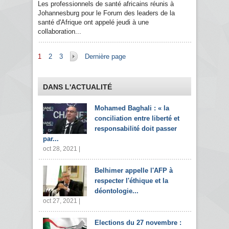
Les professionnels de santé africains réunis à
Johannesburg pour le Forum des leaders de la
santé d'Afrique ont appelé jeudi à une
collaboration...
Pages
1
2
3
Dernière page
DANS L'ACTUALITÉ
Mohamed Baghali : « la
conciliation entre liberté et
responsabilité doit passer
par...
oct 28, 2021 |
Belhimer appelle l'AFP à
respecter l'éthique et la
déontologie...
oct 27, 2021 |
Elections du 27 novembre :