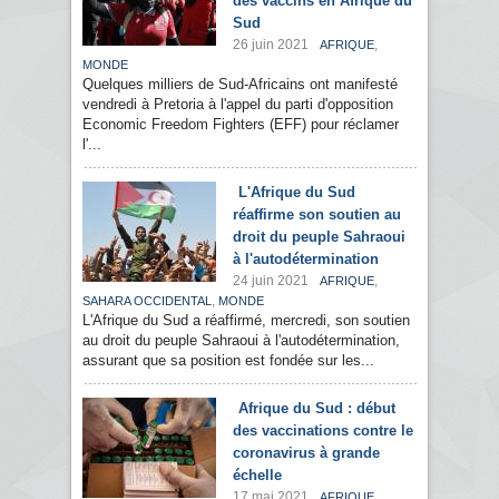
des vaccins en Afrique du
Sud
26 juin 2021
,
AFRIQUE
MONDE
Quelques milliers de Sud-Africains ont manifesté
vendredi à Pretoria à l'appel du parti d'opposition
Economic Freedom Fighters (EFF) pour réclamer
l'...
L'Afrique du Sud
réaffirme son soutien au
droit du peuple Sahraoui
à l'autodétermination
24 juin 2021
,
AFRIQUE
,
SAHARA OCCIDENTAL
MONDE
L'Afrique du Sud a réaffirmé, mercredi, son soutien
au droit du peuple Sahraoui à l'autodétermination,
assurant que sa position est fondée sur les...
Afrique du Sud : début
des vaccinations contre le
coronavirus à grande
échelle
17 mai 2021
,
AFRIQUE