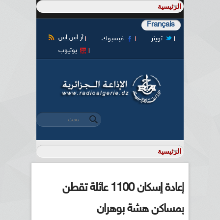
Français
آر أس أس
تويتر
فيسبوك
يوتيوب
‏بحث ‏
استمارة البحث
إعادة إسكان 1100 عائلة تقطن
بمساكن هشة بوهران