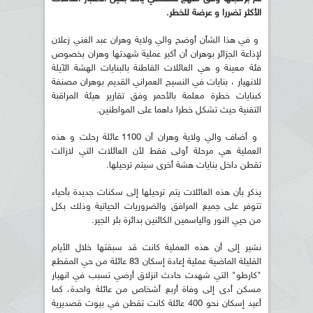
الأكثر تضررا و عرضة للخطر.
و في هذا الشأن أوضح والي ولاية وهران عبد الغني زعلان
لإذاعة الجزائر بوهران أن أكبر عملية شهدتها وهران بخصوص
فئة معينة و هي العائلات القاطنة بالبنايات الهشة الآيلة
للانهيار ، بنايات في النسيج العمراني القديم بوهران مصنفة
كبنايات خطرة معلمة بالأحمر وفق تقارير هيئة المراقبة
التقنية حيث تشكل خطرا داهما على المواطنين.
و أضاف والي ولاية وهران أن 1100 عائلة رحلت و هذه
العملية هي مرحلة أولى فقط لأن العائلات التي لازالت
تقطن داخل بنايات هشة أخرى سيتم ترحيلها.
يذكر بأن هذه العائلات يتم ترحيلها إلى سكنات جديدة بأحياء
تتوفر على جميع المرافق والضروريات الحياتية وذلك بكل
من حيي النور والياسمين الكائنين بدائرة بئر الجير.
نشير إلى أن هذه العملية كانت قد سبقتها خلال الأيام
القليلة الماضية عملية إعادة إسكان 83 عائلة من حي المقطع
"كارطو" التي شهدت حادث انزلاق أرضي تسبب في انهيار
مسكن أدى إلى وفاة أربع أشخاص من عائلة واحدة، كما
أعيد إسكان نحو 400 عائلة كانت تقطن في بيوت قصديرية