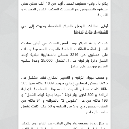
يذكر بأن ولاية سطيف تحصي أزيد من 16 ألف سكن هش
منتشرة بالخصوص عبر التجمعات السكنية الكبرى الحضرية و
الثانوية
أولى عمليات الترحيل بالجزائر العاصمة وجهت إلى حي
الشعايبية بدائرة بئر توتة
شرعت ولاية الجزائر يوم أمس السبت في أولى عمليات
الترحيل لفائدة العائلات القاطنة بالبيوت القصديرية و ذلك
على مستوى حي 3216 مسكن بالشعايبية ببلدية أولاد
الشبل دائرة بئر توتة على ان تشمل 25.000 وحدة سكنية
المزمع توزيعها على مراحل..
و حسب ديوان الترقية و التسيير العقاري فقد استقبل حي
3216 مسكن اجتماعي إيجاري تدريجيا 1.089 عائلة منها 505
عائلة كانت تقطن البيوت القصديرية بالمقاطعة الإدارية
لزرالدة و 302 أخرى ببئر توتة "سيما بلدية أولاد الشبل" و
193 عائلة من حي "دفوس 2" بالشراقة و 34 عائلة من
المقرية بحسين داي و 5 من الدرارية و 50 عائلة كانت تشغل
ملعب بئر خادم.
و خلال ندوة صحفية عاد والي الولاية عبد القادر زوخ للتذكير