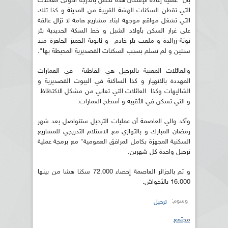
بان "عملية إعادة الإسكان هذه تخص بالدرجة الأولى العائلات
التي تقطن السكنات الهشة القريبة من المدينة و كذا تلك
التي تشغل مواقع موجهة لبناء مشاريع هامة لا تزال عالقة
على غرار السكن بأولاد الشبل و خط السكة الحديدية بئر
توتة-زرالدة و ملعب بئر خادم و ثانوية الحميز الجاهزة منذ
سنتين و لم تسلم بسبب السكنات القصديرية المحيطة بها".
والعائلات المعنية بالترحيل هي القاطنة في العمارات
المهددة بالانهيار و كذا الساكنة في البيوت القصديرية و
الشاليهات وكذا العائلات التي تعاني من مشكل الاكتظاظ
و التي تسكن في الأقبية و أسطح العمارات.
وأكد والي العاصمة أن عمليات الترحيل ستتواصل بعد شهر
رمضان المبارك و بالتوازي مع الاستلام التدريجي للمشاريع
السكنية المجهزة بكامل المرافق العمومية" مع برمجة عملية
ترحيل واحدة كل شهرين.
و تم بالجزائر العاصمة إحصاء 72.000 سكنا هشا من بينها
16.000 بالأحواش.
وسوم:
ترحيل
مجتمع