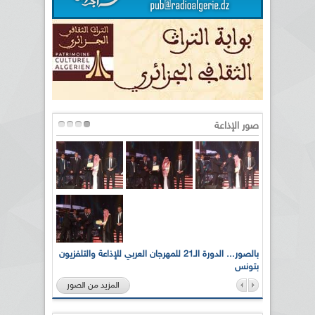
صور الإذاعة
لى أرواح
بالصور... الدورة الـ21 للمهرجان العربي للإذاعة والتلفزيون
بتونس
المزيد من الصور