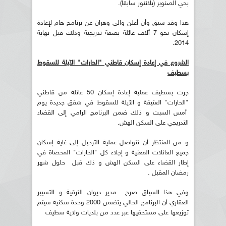
بحي الصنوبر (بلانتور سابقا).
هذا وقد سبق وأن أعلن والي وهران عن برنامج هام لإعادة
إسكان نحو 7 ألاف عائلة بصفة تدريجية وذلك قبل نهاية
2014.
الشروع في إعادة إسكان قاطني "الحارات" الآيلة للسقوط
بسطيف
جرت بسطيف عملية إعادة إسكان 50 عائلة من قاطني
"الحارات" العتيقة و الآيلة للسقوط في شقق جديدة يوم
أمس السبت و ذلك ضمن البرنامج الرامي إلى القضاء
التدريجي على السكن الهش.
و من المنتظر أن تتواصل عملية الترحيل إلى غاية إسكان
جميع العائلات المعنية و إجلاء كل "الحارات" المحصاة في
إطار القضاء على السكن الهش و ذك قبل حلول شهر
رمضان المقبل .
وفي هذا السياق صرح مدير ديوان الترقية و التسيير
العقاري أن البرنامج الحالي يتضمن 2000 وحدة سكنية سيتم
توزيعها على مستحقيها عبر عدد من بلديات ولاية سطيف