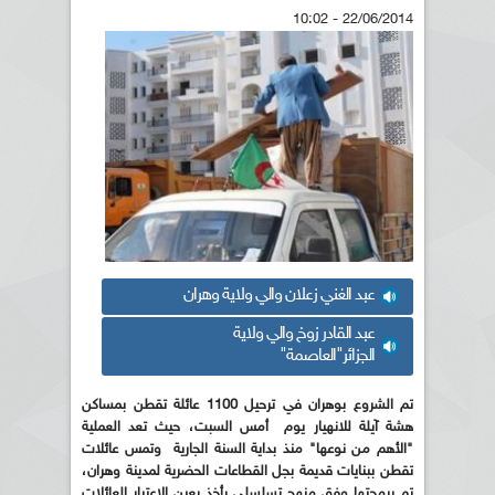
22/06/2014 - 10:02
عبد الغني زعلان والي ولاية وهران
عبد القادر زوخ والي ولاية
الجزائر"العاصمة"
تم الشروع بوهران في ترحيل 1100 عائلة تقطن بمساكن
هشة آيلة للانهيار يوم
أمس
السبت، حيث تعد العملية
"الأهم من نوعها" منذ بداية السنة الجارية وتمس عائلات
تقطن ببنايات قديمة بجل القطاعات الحضرية لمدينة وهران،
تم برمجتها وفق منهج تسلسلي يأخذ بعين الاعتبار العائلات