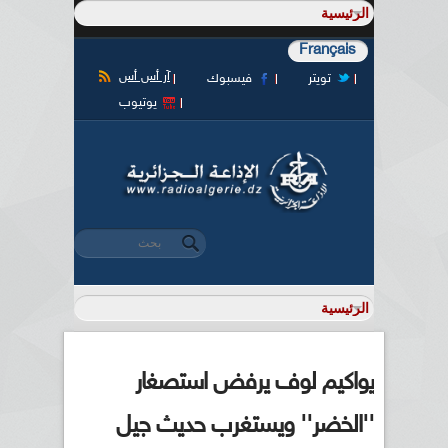
Français
آر أس أس
تويتر
فيسبوك
يوتيوب
‏بحث ‏
استمارة البحث
يواكيم لوف يرفض استصغار
''الخضر'' ويستغرب حديث جيل