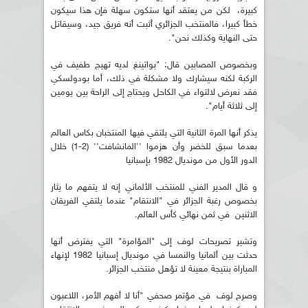
كبيرة، لكن من يعتقد أنها ستكون سهلة فإن هذا سيكون
خطأ كبيرا، فالمنتخب الجزائري أثبت أنه فريق جيد، وسيقاتل
حتى النهاية وكذلك نحن".
وبخصوص المصابين قال: "بواتينغ لديه تهيج طفيف في
الركبة لكنه سيشارك ولا مشكلة في ذلك، أما بودولسكي
فقد نعرض لالتواء في الكاحل ويحتاج إلى الراحة بين يومين
إلى ثلاثة أيام".
يذكر أنها المرة الثانية التي يلتقي فيها المنتخبان بكاس العالم
بعدما سبق للخضر وأن هزموا ''المانشافت'' (2-1) خلال
الدور الأول من مونديال 1982 بإسبانيا
و قال المدير الفني للمنتخب الألماني إنه لا يتفهم ما يثار
بخصوص رغبة الجزائر في "الانتقام" عندما يلتقي الفريقان
الاثنين في ثمن نهائي كأس العالم.
وتشير تصريحات لوف إلى "المؤامرة" التي يفترض أنها
حدثت بين ألمانيا والنمسا في مونديال إسبانيا 1982 لإنهاء
المباراة بنتيجة معينة لا تؤهل منتخب الجزائر.
وصرح لوف في مؤتمر صحفي "أنا لا أفهم الأمر، اللاعبون