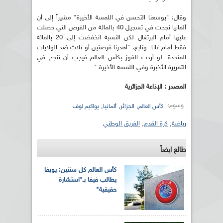
وقال: "بوسعنا التحسن في اللمسة الأخيرة" مشيراً إلى أن
ألمانيا نجحت في تسجيل 40 بالمائة من الفرص التي حصلت
عليها أمام البرتغال لكن النسبة انخفضت إلى 20 بالمائة
فقط أمام غانا. وتابع: "أهدرنا فرصتين أو ثلاث ضد الولايات
المتحدة. لو أردت الفوز بكأس العالم فيجب أن تنجح في
التمريرة الأخيرة وفي اللمسة الأخيرة."
المصدر : الإذاعة الجزائرية
وسوم:
,
,
,
كأس العالم
الجزائر
ألمانيا
يواكيم لوف
رياضة
,
كرة القدم
,
الفريق الوطني
طالع ايضاً
كأس العالم كل سنتين: يويفا
يطالب فيفا بـ"استشارة
حقيقية"