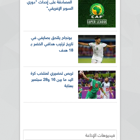
المصادقة على إحداث "دوري
السوبر الإفريقي"
بونجاح يلتحق بصايفي في
تاريخ ترتيب هدافي الخضر بـ
18 هدف
تربص تحضيري لمنتخب كرة
اليد ما بين 16 و28 سبتمبر
بعنابة
فيديوهات الإذاعة