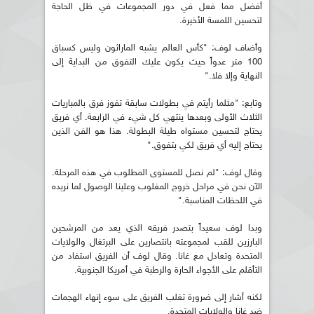
أفضل مما فعل في دور المجموعات في ظل الحاجة
لتحسين اللمسة الأخيرة.
وأضاف لوف: "كأس العالم يشبه الماراثون وليس كسباق
100 متر عدواً حيث يكون عليك التفوق من البداية إلى
النهاية وإلا فلا."
وتابع: "مثلما رأيتم في بطولات سابقة تفوز فرق بالمباريات
الثلاث الأولى وبعدها ينتهي كل شيء في الرابعة. أي فريق
يحتاج لتحسين مستواه طيلة البطولة. هذا هو الفن الذين
يحتاج إليه أي فريق لكي بتفوق."
وقال لوف: "لم نصل للمستوى المطلوب في هذه المرحلة.
الآن نحن في مراحل خروج المغلوب وعلينا الوصول لما نريده
في اللحظات المناسبة."
وبدا لوف سعيداً بتصدر فريقه الذي يعد من المرشحين
البارزين للقب لمجموعته بانتصارين على البرتغال والولايات
المتحدة وتعادل مع غانا. وقال لوف أن الفريق استفاد من
التأقلم على الأجواء الحارة والرطبة في أمريكا الجنوبية.
لكنه أشار إلى ضرورة تغلب الفريق على سوء إنهاء الهجمات
ضد غانا والولايات المتحدة.