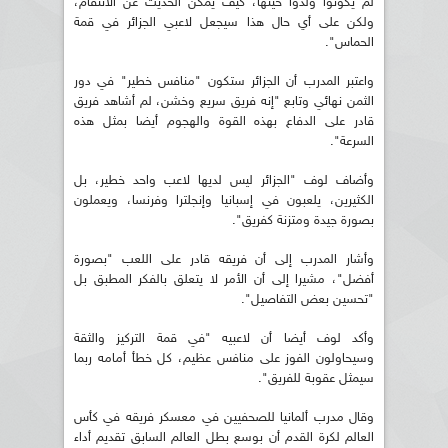
لم يكونوا ولدوا حينها، كيف يمكن الحديث عن الانتقام،
ولكن على أي حال هذا سيجعل لاعبي الجزائر في قمة
الحماس".
واعتبر المدرب أن الجزائر ستكون "منافس خطير" في دور
الثمن نهائي وتابع "إنه فريق سريع وخشن، لم أشاهد فريق
قادر على الدفاع بهذه القوة والهجوم أيضا بمثل هذه
السرعة".
وأضاف لوف "الجزائر ليس لديها لاعب واحد خطير، بل
الكثيرين، يلعبون في إسبانيا وإنجلترا وفرنسا، ويعملون
بصورة جيدة ومتزنة كفريق".
وأشار المدرب إلى أن فريقه قادر على اللعب "بصورة
أفضل"، مشيرا إلى أن الأمر لا يتعلق بالفكر المطبق بل
"تحسين بعض التفاصيل".
وأكد لوف أيضا أن لاعبيه "في قمة التركيز والثقة
وسيحاولون الفوز على منافس عظيم، كل خطأ أمامه ربما
سيمثل عقوبة للفريق".
وقال مدرب ألمانيا للصحفيين في معسكر فريقه في كأس
العالم لكرة القدم أن بوسع بطل العالم السابق تقديم أداء