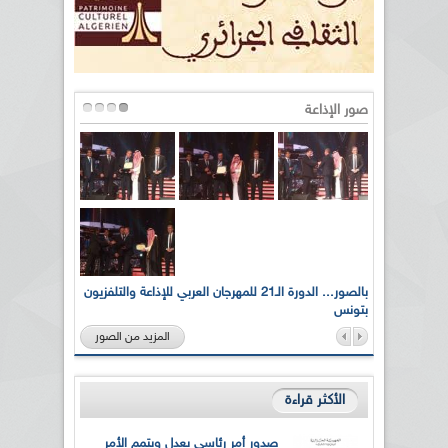
صور الإذاعة
لى أرواح
بالصور... الدورة الـ21 للمهرجان العربي للإذاعة والتلفزيون
بتونس
المزيد من الصور
الأكثر قراءة
صدور أمر رئاسي يعدل ويتمم الأمر