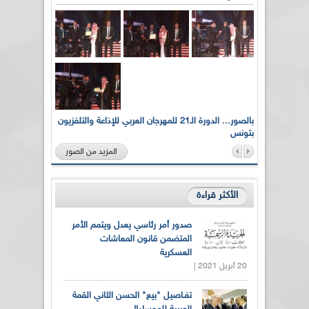
لى أرواح
بالصور... الدورة الـ21 للمهرجان العربي للإذاعة والتلفزيون
بتونس
المزيد من الصور
الأكثر قراءة
صدور أمر رئاسي يعدل ويتمم الأمر
المتضمن قانون المعاشات
العسكرية
20 أبريل 2021 |
تفـاصيل "بيع" الحسن الثاني القمة