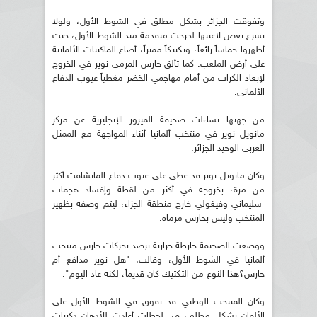
وتفوقت الجزائر بشكل مطلق في الشوط الأول، ولولا
تسرع بعض لاعبيها لخرجت متقدمة منذ الشوط الأول، حيث
أظهروا حماساً رائعاً، وتكتيكاً مميزاً، أضاع الماكينات الألمانية
على أرض الملعب. كما تألق حارس المرمى نوير في الخروج
لإبعاد الكرات من أمام مهاجمي الخضر مغطياً عيوب الدفاع
الألماني.
من جهتها تساءلت صحيفة الميرور الإنجليزية عن مركز
مانويل نوير في منتخب ألمانيا أثناء المواجهة مع الممثل
العربي الوحيد الجزائر.
وكان مانويل نوير قد غطى على عيوب دفاع المانشافت أكثر
من مرة، بخروجه في أكثر من لقطة وإفساد هجمات
سليماني وفيغولي خارج منطقة الجزاء، ليتم وصفه بظهير
المنتخب وليس بحارس مرماه.
ووضعت الصحيفة خارطة حرارية ترصد تحركات حارس منتخب
ألمانيا في الشوط الأول، وقالت: "هل نوير مدافع أم
حارس؟هذا النوع من التكتيك كان قديماً، لكنه عاد اليوم".
وكان المنتخب الوطني قد تفوق في الشوط الأول على
الألمان بشكل مطلق، في لحظات أعادت للأذهان ذكريات