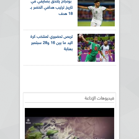
بونجاح يلتحق بصايفي في
تاريخ ترتيب هدافي الخضر بـ
18 هدف
تربص تحضيري لمنتخب كرة
اليد ما بين 16 و28 سبتمبر
بعنابة
فيديوهات الإذاعة