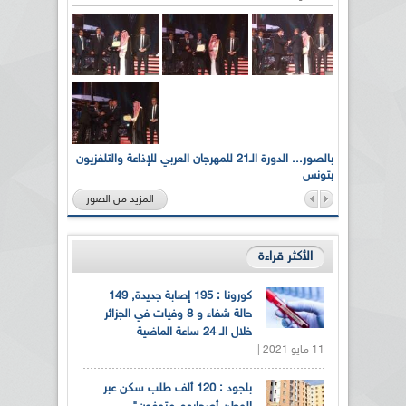
لى أرواح
بالصور... الدورة الـ21 للمهرجان العربي للإذاعة والتلفزيون
بتونس
المزيد من الصور
الأكثر قراءة
كورونا : 195 إصابة جديدة, 149
حالة شفاء و 8 وفيات في الجزائر
خلال الـ 24 ساعة الماضية
11 مايو 2021 |
بلجود : 120 ألف طلب سكن عبر