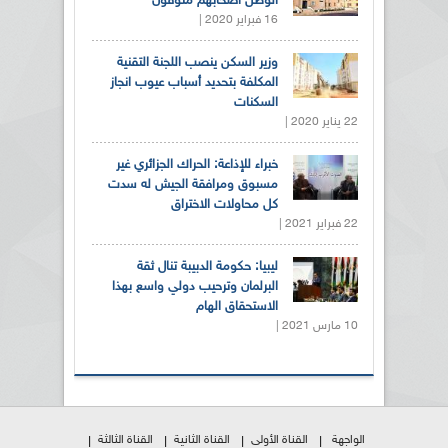
الوطن أصحابهم متوفون"
16 فبراير 2020 |
وزير السكن ينصب اللجنة التقنية
المكلفة بتحديد أسباب عيوب انجاز
السكنات
22 يناير 2020 |
خبراء للإذاعة: الحراك الجزائري غير
مسبوق ومرافقة الجيش له سدت
كل محاولات الاختراق
22 فبراير 2021 |
ليبيا: حكومة الدبيبة تنال ثقة
البرلمان وترحيب دولي واسع بهذا
الاستحقاق الهام
10 مارس 2021 |
الواجهة
القناة الأولى
القناة الثانية
القناة الثالثة