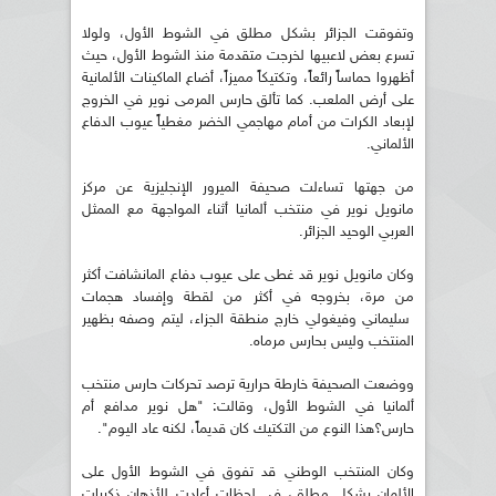
وتفوقت الجزائر بشكل مطلق في الشوط الأول، ولولا
تسرع بعض لاعبيها لخرجت متقدمة منذ الشوط الأول، حيث
أظهروا حماساً رائعاً، وتكتيكاً مميزاً، أضاع الماكينات الألمانية
على أرض الملعب. كما تألق حارس المرمى نوير في الخروج
لإبعاد الكرات من أمام مهاجمي الخضر مغطياً عيوب الدفاع
الألماني.
من جهتها تساءلت صحيفة الميرور الإنجليزية عن مركز
مانويل نوير في منتخب ألمانيا أثناء المواجهة مع الممثل
العربي الوحيد الجزائر.
وكان مانويل نوير قد غطى على عيوب دفاع المانشافت أكثر
من مرة، بخروجه في أكثر من لقطة وإفساد هجمات
سليماني وفيغولي خارج منطقة الجزاء، ليتم وصفه بظهير
المنتخب وليس بحارس مرماه.
ووضعت الصحيفة خارطة حرارية ترصد تحركات حارس منتخب
ألمانيا في الشوط الأول، وقالت: "هل نوير مدافع أم
حارس؟هذا النوع من التكتيك كان قديماً، لكنه عاد اليوم".
وكان المنتخب الوطني قد تفوق في الشوط الأول على
الألمان بشكل مطلق، في لحظات أعادت للأذهان ذكريات