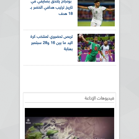
بونجاح يلتحق بصايفي في
تاريخ ترتيب هدافي الخضر بـ
18 هدف
تربص تحضيري لمنتخب كرة
اليد ما بين 16 و28 سبتمبر
بعنابة
فيديوهات الإذاعة