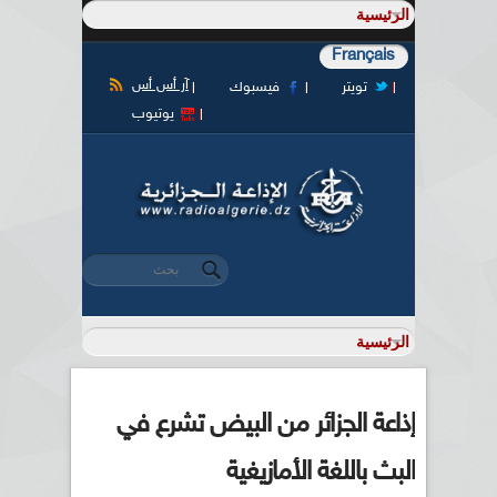
Français
آر أس أس
تويتر
فيسبوك
يوتيوب
‏بحث ‏
استمارة البحث
إذاعة الجزائر من البيض تشرع في
البث باللغة الأمازيغية