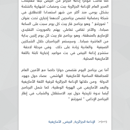
كما قامت مؤخرا إذاعة الجزائر من البيض تبعا لتعليمات
المدير العام للإذاعة الجزائرية ببث ومضات اشهارية بالشلحة
بشكل يومي منذ أكثر من شهر استعدادا للانطلاق في
شبكة رمضانية تتضمن برنامجين أحدهما إخباري تحت عنوان
" ثمورثنغ " وهو برنامج قار يبث كل يوم سبت على الساعة
صباحا، والآخر ثقافي تفاعلي يهتم بالموروث التقليدي
للإمازيغ بالمنطقة، وهو برنامج قار يبث كل يوم إثنين بداية
من العاشرة صباحا.. وسيستمر البرنامجان خلال الشبكتين
الصيفية والعادية زيادة على ذلك وفي مرحلة لاحقة
ستشرع إذاعة البيض في بث مواعيد إخبارية ثابتة باللغة
الأمازيغية المحلية.
أما عن برنامج اليوم فتضمن حوارا خاصا مع الأمين العام
للمحافظة السامية للأمازيغية الهاشمي عصاد حول جهود
الدولة ومن خلالها الإذاعة الجزائرية لترقية اللغة الأمازيغية
والبعد الأمازيغي في الهوية الوطنية، كما شمل البرنامج
أيضا ندوة تاريخية حول عيد الاستقلال والشباب في إطار
البرنامج الإذاعي " ثمورثنغ "
وسوم:
,
,
الإذاعة الجزائرية
البيض
الأمازيغية