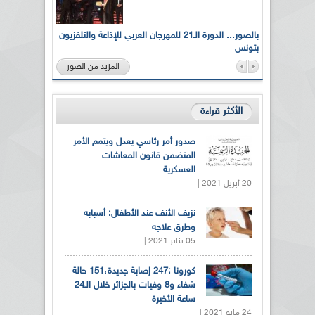
لى أرواح
بالصور... الدورة الـ21 للمهرجان العربي للإذاعة والتلفزيون
بتونس
المزيد من الصور
الأكثر قراءة
صدور أمر رئاسي يعدل ويتمم الأمر
المتضمن قانون المعاشات
العسكرية
20 أبريل 2021 |
نزيف الأنف عند الأطفال: أسبابه
وطرق علاجه
05 يناير 2021 |
كورونا :247 إصابة جديدة،151 حالة
شفاء و8 وفيات بالجزائر خلال الـ24
ساعة الأخيرة
24 مايو 2021 |