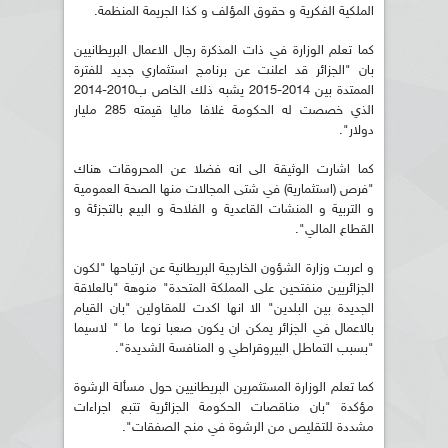
الملكية الفكرية و حقوق المؤلف و كذا الجريمة المنظمة.
كما تعلم الوزارة في ذات المذكرة رجال الاعمال البريطانيين
بان "الجزائر قد اعلنت عن برنامج استثماري جديد للفترة
الممتدة بين 2014-2015 يشبه ذلك الخاص ب2010-2014
الذي خصصت له الحكومة غلافا ماليا قيمته 285 مليار
دولار".
كما اشارت الوثيقة الى انه فضلا عن المحروقات هناك
"فرص (استثمارية) في شتى المجالات منها الصحة العمومية
و التربية و المنشات القاعدية و الفلاحة و البيع بالتجزئة و
القطاع المالي".
و اعربت وزارة الشؤون الخارجية البريطانية عن ارتياحها "لكون
الجزائريين منفتحين على المملكة المتحدة" منوهة "بالعلاقة
الجديدة بين البلدين" الا انها اكدت للمقاولين "بان القيام
بالاعمال في الجزائر يمكن ان يكون صعبا نوعا ما " لاسيما
"بسبب التماطل البيروقراطي و المنافسة الشديدة".
كما تعلم الوزارة المستثمرين البريطانيين حول مسألة الرشوة
مؤكدة "بان مناقصات الحكومة الجزائرية تتبع اجراءات
مشددة للتقليص من الرشوة في منح الصفقات".