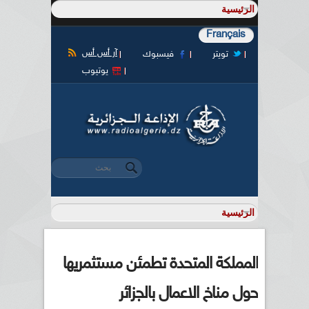
Français
آر أس أس
تويتر
فيسبوك
يوتيوب
‏بحث ‏
استمارة البحث
المملكة المتحدة تطمئن مستثمريها
حول مناخ الاعمال بالجزائر