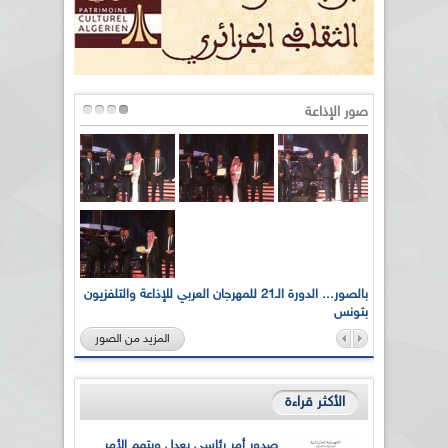
صور الإذاعة
لى أرواح
بالصور... الدورة الـ21 للمهرجان العربي للإذاعة والتلفزيون
بتونس
المزيد من الصور
الأكثر قراءة
صدور أمر رئاسي يعدل ويتمم الأمر