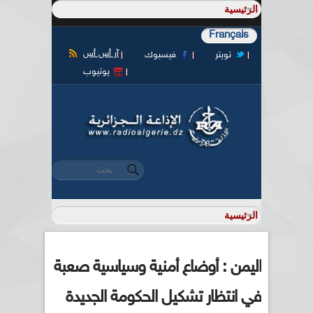
Français
آر أس أس
تويتر
فيسبوك
يوتيوب
‏بحث ‏
استمارة البحث
اليمن : أوضاع أمنية وسياسية صعبة
في انتظار تشكيل الحكومة الجديدة