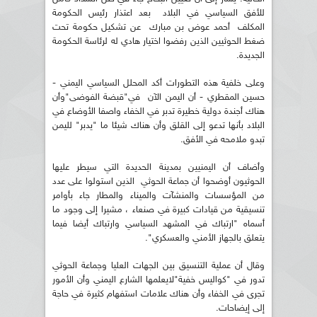
للأفق السياسي في البلاد بعد اعتذار رئيس الحكومة
المكلف أحمد عوض بن مبارك عن تشكيل حكومة تحت
ضغط الحوثيين الذين رفضوا اختيار هادي له لرئاسة الحكومة
الجديدة.
وعلى خلفية هذه التطورات أكد المحلل السياسي اليمني -
حسين المقطري - أن اليمن الآن في"قبضة الفوضى"وأن
هناك أجندة دولية خطيرة تدبر في الخفاء واصفا الأوضاع في
البلاد بأنها تدعو إلى القلق وأن هناك شيئا ما "يدبر" لليمن
تبدو ملامحه في الأفق.
وأضاف أن اليمنيين بمدينة الحديدة التي سيطر عليها
الحوثيون أوضحوا أن جماعة الحوثي الذين استولوا على عدد
من المؤسسات والمنشآت والميناء والمطار جاء بأوامر
تنسيقية من قيادات كبيرة في صنعاء ، مشيرا إلى وجود ما
أسماه "ارتباك في المشهد السياسي وارتباك أيضا فيما
يتعلق بالجهاز الأمني والعسكري".
وقال أن عملية التنسيق بين الجهات العليا وجماعة الحوثي
تدور في "كواليس خفية"لايعلمها الشارع اليمني وأن الأمور
تجرى في الخفاء وأن هناك علامات استفهام كثيرة في حاجة
إلى إيضاحات.