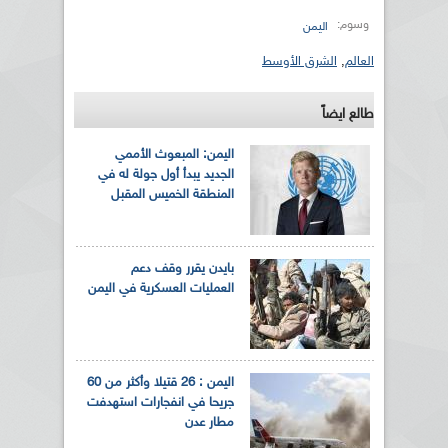
وسوم:
اليمن
العالم
,
الشرق الأوسط
طالع ايضاً
اليمن: المبعوث الأممي
الجديد يبدأ أول جولة له في
المنطقة الخميس المقبل
بايدن يقرر وقف دعم
العمليات العسكرية في اليمن
اليمن : 26 قتيلا وأكثر من 60
جريحا في انفجارات استهدفت
مطار عدن