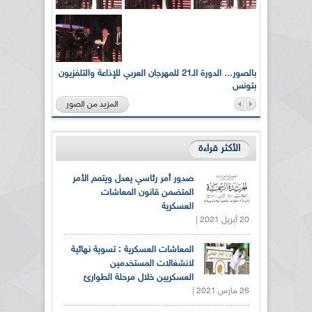
لى أرواح
بالصور... الدورة الـ21 للمهرجان العربي للإذاعة والتلفزيون
بتونس
المزيد من الصور
الأكثر قراءة
صدور أمر رئاسي يعدل ويتمم الأمر
المتضمن قانون المعاشات
العسكرية
20 أبريل 2021 |
المعاشات العسكرية : تسوية نهائية
لانشغالات المستخدمين
العسكريين خلال مرحلة الطوارئ
26 مارس 2021 |