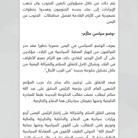
يتم ذلك من خلال مسؤولين تابعين للجنوب وان تذهب
الإيرادات إلى بنك يحدده الجنوبيون وهددوا بخطوات
تصعيدية في الأيام القادمة لفصل محافظات الجنوب عن
اليمن.
-وضع سياسي متأزم-
يعرف الوضع السياسي في اليمن منعرجا خطيرا فقد حذر
المراقبون من انهيار العملية السياسية في البلاد، مؤكدين
على أن الحل الوحيد لتفادي ذلك هو التزام جميع الأطراف
في البلاد وبشكل كامل لاتفاق السلام والشراكة اليمنية من
خلال تشكيل حكومة جديدة "في اقرب الآجال".
فبعد الاتفاق على ترشيح خالد بحاح جاء حزب المؤتمر
الشعبي العام الذي يتزعمه الرئيس السابق على عبد الله
صالح ليطلب نصف حقائب الحكومة الجديدة طبقا للمبادرة
الخليجية ومنها حقيبتان سياديتان هما الدفاع والخارجية.
وينص اتفاق السلم والشراكة على إختيار الرئيس اليمنى أربع
وزارات سيادية هي الدفاع والداخلية والخارجية والمالية
وتوزيع باقي الحقائب على القوى السياسية ومنها جماعة
"أنصار الله" الحوثي الطرف الأقوى في المعادلة السياسية
الحالية. يشار إلى أن تعيين البحاح جاء في ظل انسداد كامل