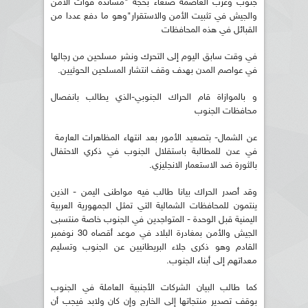
جنوب وغرب العاصمة صنعاء بحجة "مساندة قوات الأمن
والجيش في تثبيت الأمن والاستقرار"وهو ما دفع عددا من
القبائل في هذه المحافظات
في وقت سابق اليوم إلى التحرك ونشر مسلحين من رجالها
في عواصم المدن بهدف وقف انتشار المسلحين الحوثيين.
و بالموازاة قام الحراك الجنوبي-الذي يطالب بانفصال
محافظات الجنوب
عن الشمال- بتصعيد الأمور بعد انتهاء المظاهرات العارمة
في عدن للمطالبة باستقلال الجنوب في ذكري الاحتفال
بالثورة ضد الاستعمار الانجليزي.
وقد أصدر الحراك بيانا طالب فيه مواطنى اليمن - الذين
ينتمون للمحافظات الشمالية التي تمثل الجمهورية العربية
اليمنية قبل الوحدة - المتواجدين في الجنوب خاصة منتسبى
الجيش والأمن بمغادرة البلاد في موعد أقصاه 30 نوفمبر
القادم وهو ذكرى جلاء البريطانيين عن الجنوب وتسليم
معداتهم إلى أبناء الجنوب.
كما طالب البيان الشركات الأجنبية العاملة في الجنوب
بوقف تصدير منتجاتها إلى الخارج وإن كان ولابد فيجب أن