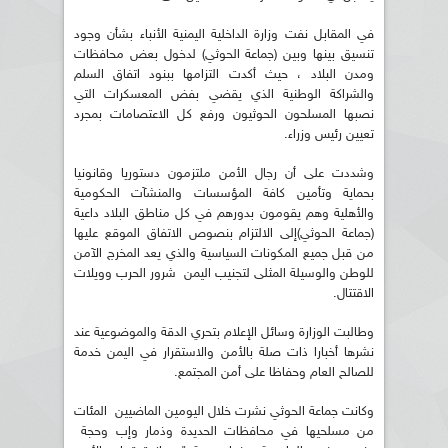
في المقابل نفت وزارة الداخلية اليمنية الأنباء بشأن وجود
تنسيق بينها وبين (جماعة الحوثي) لدخول بعض محافظات
ومدن البلاد ، حيث أكدت التزامها ببنود اتفاق السلم
والشراكة الوطنية الذي يقضي بفض المعسكرات التي
نصبها المسلحون الحوثيون ورفع كل الاعتصامات بمجرد
تعيين رئيس وزراء.
وشددت على أن رجال الأمن ملتزمون دستوريا وقانونيا
بحماية وتأمين كافة المؤسسات والمنشآت الحكومية
والأهلية وهم يقومون بدورهم في كل مناطق البلاد داعية
(جماعة الحوثي)إلى الالتزام بنصوص الاتفاق الموقع عليها
من قبل جميع المكونات السياسية والذي يعد المخرج الآمن
للوطن والوسيلة المثلى لتجنيب اليمن شرور الحرب وويلات
الاقتتال.
وطالبت الوزارة وسائل الإعلام بتحري الدقة والموضوعية عند
نشرها أخبارا ذات صلة بالأمن والاستقرار في اليمن خدمة
للصالح العام وحفاظا على أمن المجتمع.
وكانت جماعة الحوثي نشرت خلال اليومين الماضيين المئات
من مسلحيها في محافظات الحديدة وذمار وإب وحجة