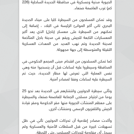
الحيوية مدنية وعسكرية في محافظة الحديدة الساحلية (226
كم) غرب العاصمة صنعاء.
وقد تمكن المسلحون من السيطرة كليا على ميناء الحديدة
البحري ثاني أكبر الموانئ الرئيسة في البلاد ، إضافة إلى
تمكنهم من السيطرة على معسكر (باجل) الذي يعد أكبر
المعسكرات التابعة للجيش ويقع في مدينة باجل المتآخمة
لمدينة الحديدة وتم نهب العديد من المعدات العسكرية
الثقيلة والمتوسطة إلى جهة مجهولة.
كما تمكن المسلحون من اقتحام مبنى المجمع الحكومي في
المحافظة وسيطروا عليه لساعات قبل أن ينسحبوا منه وهي
نفس العملية التي تعرض لها مطار الحديدة، حيث تم
السيطرة عليه لساعات وفقا لمصادر أمنية.
وتأتي سيطرة الحوثيين وانتشارهم في الحديدة بعد نحو 25
يوما من اجتياح مسلحي الجماعة للعاصمة صنعاء والسيطرة
على معظم المنشآت الحيوية منها مقر الحكومة ومقر قيادة
الجيش والتلفزيون الرسمي ومنشآت أخرى.
وأكدت مصادر إعلامية أن تحركات الحوثيين تأتي في ظل
تسهيلات كبيرة من قبل السلطات الأمنية والعسكرية ولم
يسجل أي مقاومة لتحركات المسلحين حتى اللحظة.