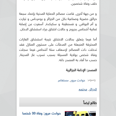
خلف وفاة شخصين.
و من جهة أخرى, قامت مصالح الحماية المدنية بإخماد سبعة
حرائق حضرية وصناعية بكل من الجزائر و بومرداس و تيارت
و أم البواقي و قسنطينة و سكيكدة, أسفرت عن إصابة
ثمانية أشخاص بجروح و حالات اختناق جراء استنشاق الدخان.
أما فيما يتعلق بحالات الاختناق نتيجة استنشاق الغازات
المحترقة المنبعثة من المدفآت على مستوى المنازل فقد
تدخلت ذات المصالح لإسعاف ستة أشخاص فيما سجلت
وفاة شخص بولاية المسيلة بسبب تسرب غاز المدينة,
حسب ما أفاد به المصدر ذاته.
المصدر: الإذاعة الجزائرية
وسوم:
,
حوادث مرور
مستغانم
الجزائر
,
مجتمع
طالع ايضاً
حوادث مرور: وفاة 33 شخصا