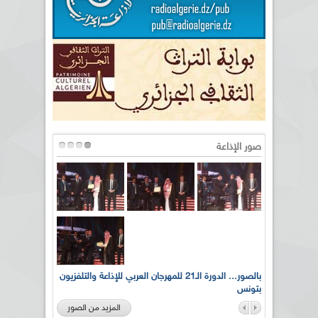
صور الإذاعة
لى أرواح
بالصور... الدورة الـ21 للمهرجان العربي للإذاعة والتلفزيون
بتونس
المزيد من الصور