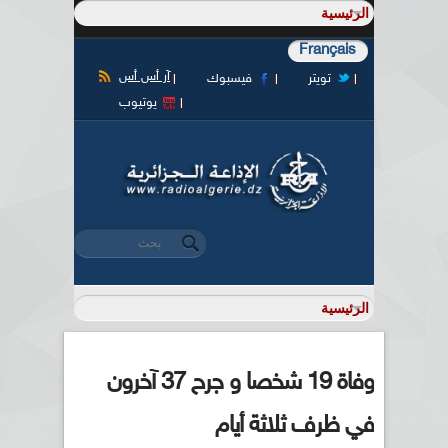
Français
آر أس أس
تويتر
فيسبوك
يوتيوب
‏بحث ‏
استمارة البحث
وفاة 19 شخصا و جرح 37 آخرون
في ظرف ثلاثة أيام