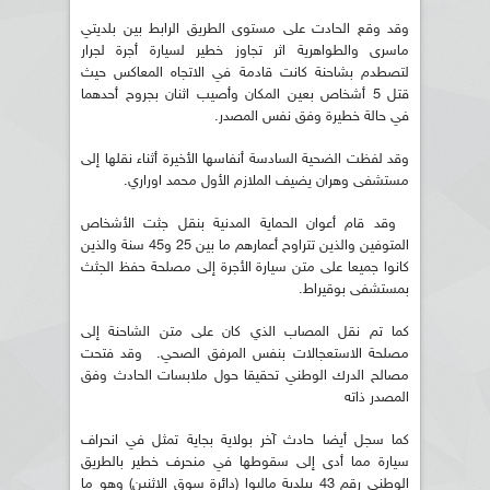
وقد وقع الحادت على مستوى الطريق الرابط بين بلديتي
ماسرى والطواهرية اثر تجاوز خطير لسيارة أجرة لجرار
لتصطدم بشاحنة كانت قادمة في الاتجاه المعاكس حيث
قتل 5 أشخاص بعين المكان وأصيب اثنان بجروح أحدهما
في حالة خطيرة وفق نفس المصدر.
وقد لفظت الضحية السادسة أنفاسها الأخيرة أثناء نقلها إلى
مستشفى وهران يضيف الملازم الأول محمد اوراري.
وقد قام أعوان الحماية المدنية بنقل جثت الأشخاص
المتوفين والذين تتراوح أعمارهم ما بين 25 و45 سنة والذين
كانوا جميعا على متن سيارة الأجرة إلى مصلحة حفظ الجثث
بمستشفى بوقيراط.
كما تم نقل المصاب الذي كان على متن الشاحنة إلى
مصلحة الاستعجالات بنفس المرفق الصحي. وقد فتحت
مصالح الدرك الوطني تحقيقا حول ملابسات الحادث وفق
المصدر ذاته
كما سجل أيضا حادث آخر بولاية بجاية تمثل في انحراف
سيارة مما أدى إلى سقوطها في منحرف خطير بالطريق
الوطني رقم 43 ببلدية مالبوا (دائرة سوق الاثنين) وهو ما