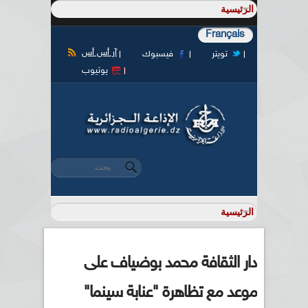
Français
آر أس أس
تويتر
فيسبوك
يوتيوب
‏بحث ‏
استمارة البحث
دار الثقافة محمد بوضياف على
موعد مع تظاهرة "عنابة سينما"