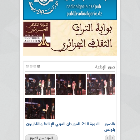
صور الإذاعة
لى أرواح
بالصور... الدورة الـ21 للمهرجان العربي للإذاعة والتلفزيون
بتونس
المزيد من الصور