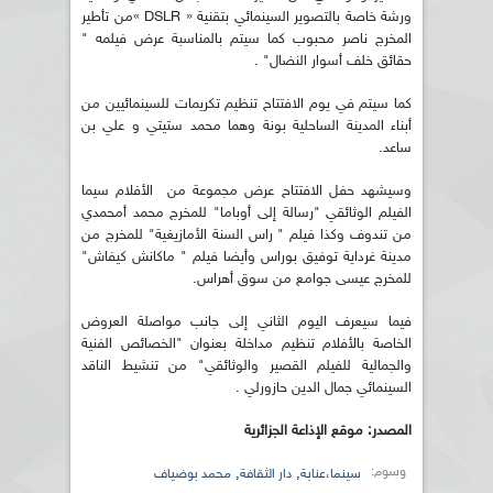
ورشة خاصة بالتصوير السينمائي بتقنية « DSLR »من تأطير
المخرج ناصر محبوب كما سيتم بالمناسبة عرض فيلمه "
حقائق خلف أسوار النضال" .
كما سيتم في يوم الافتتاح تنظيم تكريمات للسينمائيين من
أبناء المدينة الساحلية بونة وهما محمد ستيتي و علي بن
ساعد.
وسيشهد حفل الافتتاح عرض مجموعة من الأفلام سيما
الفيلم الوثائقي "رسالة إلى أوباما" للمخرج محمد أمحمدي
من تندوف وكذا فيلم " راس السنة الأمازيغية" للمخرج من
مدينة غرداية توفيق بوراس وأيضا فيلم " ماكانش كيفاش"
للمخرج عيسى جوامع من سوق أهراس.
فيما سيعرف اليوم الثاني إلى جانب مواصلة العروض
الخاصة بالأفلام تنظيم مداخلة بعنوان "الخصائص الفنية
والجمالية للفيلم القصير والوثائقي" من تنشيط الناقد
السينمائي جمال الدين حازورلي .
المصدر: موقع الإذاعة الجزائرية
وسوم:
,
,
سينما،عنابة
دار الثقافة
محمد بوضياف