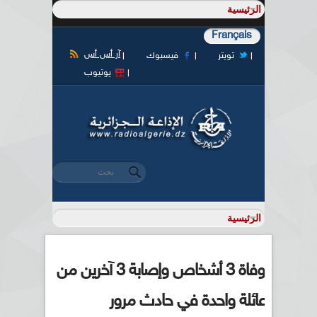
Français
آر أس أس
تويتر
فيسبوك
يوتيوب
‏بحث ‏
استمارة البحث
وفاة 3 أشخاص وإصابة 3 آخرين من
عائلة واحدة في حادث مرور