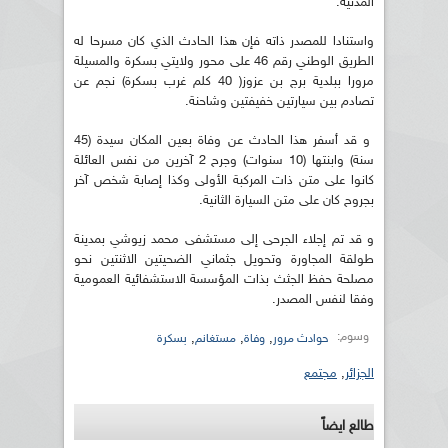
المدنية.
واستنادا للمصدر ذاته فإن هذا الحادث الذي كان مسرحا له
الطريق الوطني رقم 46 على محور ولايتي بسكرة والمسيلة
مرورا ببلدية برج بن عزوز( 40 كلم غرب بسكرة) نجم عن
تصادم بين سيارتين خفيفتين وشاحنة.
و قد أسفر هذا الحادث عن وفاة بعين المكان سيدة (45
سنة) وابنتها (10 سنوات) وجرح 2 آخرين من نفس العائلة
كانوا على متن ذات المركبة الأولى وكذا إصابة شخص آخر
بجروح كان على متن السيارة الثانية.
و قد تم إجلاء الجرحى إلى مستشفى محمد زيوشي بمدينة
طولقة المجاورة وتحويل جثماني الضحيتين الاثنتين نحو
مصلحة حفظ الجثث بذات المؤسسة الاستشفائية العمومية
وفقا لنفس المصدر.
وسوم:
,
,
,
حوادث مرور
وفاة
مستغانم
بسكرة
الجزائر
,
مجتمع
طالع ايضاً