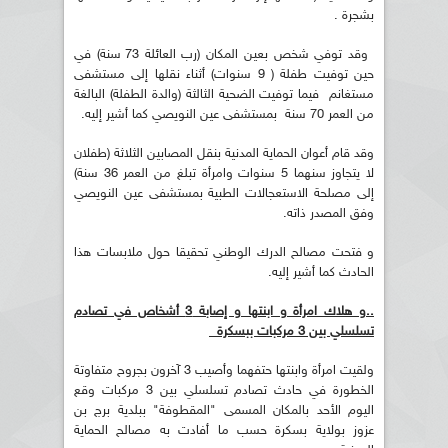
بشجرة .
وقد توفي شخص بعين المكان (رب العائلة 73 سنة) في
حين توفيت طفلة ( 9 سنوات) أثناء نقلها إلى مستشفى
مستغانم فيما توفيت الضحية الثالثة (والدة الطفلة) البالغة
من العمر 70 سنة بمستشفى عين النويصي كما أشير إليه.
وقد قام أعوان الحماية المدنية بنقل المصابين الثلاثة (طفلان
لا يتجاوز سنهما 5 سنوات وامرأة تبلغ من العمر 36 سنة)
إلى مصلحة الاستعجالات الطبية بمستشفى عين النويصي
وفق المصدر ذاته.
و فتحت مصالح الدرك الوطني تحقيقا حول ملابسات هذا
الحادث كما أشير إليه.
..و هلاك امرأة و ابنتها و إصابة 3 أشخاص في تصادم
تسلسلي بين 3 مركبات ببسكرة
ولقيت امرأة وابنتها حتفهما وأصيب 3 آخرون بجروح متفاوتة
الخطورة في حادث تصادم تسلسلي بين 3 مركبات وقع
اليوم الأحد بالمكان المسمى "المقطوفة" ببلدية برج بن
عزوز بولاية بسكرة حسب ما أفادت به مصالح الحماية