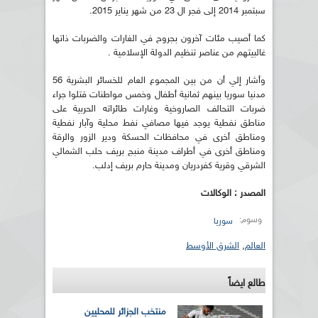
سبتمبر 2014 إلى فجر ال 23 من شهر يناير 2015.
كما أصيب مئات آخرون بجروح في الغارات والضربات ذاتها
غالبيتهم من عناصر تنظيم الدولة الإسلامية .
وأشار إلي أن من بين المجموع العام للخسائر البشرية 56
مدنيا سوريا بينهم ثمانية أطفال وخمس مواطنات قتلوا جراء
ضربات التحالف الصاروخية وغارات طائراته الحربية على
مناطق نفطية يوجد فيها مصافي نفط محلية وآبار نفطية
ومناطق أخرى في محافظات الحسكة ودير الزور والرقة
ومناطق أخرى في أطراف مدينة منبج بريف حلب الشمالي
الشرقي وقرية كفردريان ومدينة حارم بريف إدلب.
المصدر : الوكالات
وسوم:
سوريا
العالم
,
الشرق الأوسط
طالع ايضاً
منتخب الجزائر للمحليين