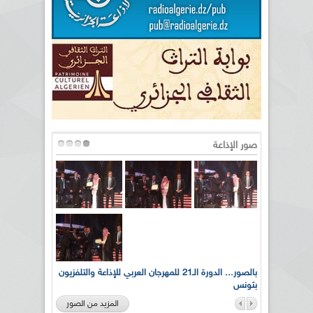
صور الإذاعة
لى أرواح
بالصور... الدورة الـ21 للمهرجان العربي للإذاعة والتلفزيون
بتونس
المزيد من الصور