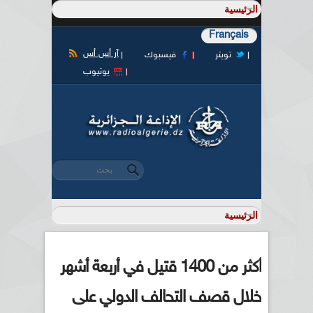
Français
آر أس أس
تويتر
فيسبوك
يوتيوب
‏بحث ‏
استمارة البحث
أكثر من 1400 قتيل في أربعة أشهر
خلال قصف التحالف الدولي على