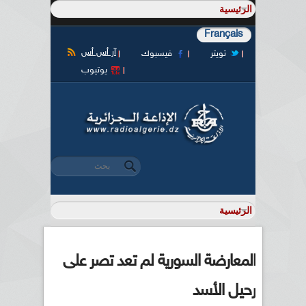
Français
آر أس أس
تويتر
فيسبوك
يوتيوب
‏بحث ‏
استمارة البحث
المعارضة السورية لم تعد تصر على
رحيل الأسد