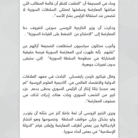
وجاء في الصحيفة أن "الملفت للنظر أن قائمة المطالب التي
صاغتها المعارضة وسلمتها لممثلي السلطات السورية لا
تتضمن بند استقالة الرئيس بشار الأسد".
وذكرت أن وزير الخارجية الروسي سيرغي لافروف دعا
المعارضة إلى "الامتناع عن الضغط على القيادة السورية" .
وأعرب محللون سياسيون استطلعت الصحيفة أرائهم عن
"ثقتهم بأنه ظهرت لدى المعارضة السورية فرصة حقيقية
للمشاركة في منظومة السلطة السورية" التي ستبقى
بدون تغييرات جوهرية.
وقال فيكتور ناييدن رايفسكي الباحث في معهد العلاقات
الدولية والاقتصاد العالمي في أكاديمية العلوم الروسية "لم
يعد مجديا بتاتا إنكار أن الرئيس السوري يحظى بدعم جزء
كبير من الشعب السوري وبات هناك إدراك لذلك في
صفوف المعارضة".
ويرى الخبير الروسي أن ثمة عاملا آخر من شأنه أن يقرب,
ولو بشكل جزئي مواقف السلطة وخصومها وهو انتشار
الراديكالية بين بعض أطراف المعارضة وإعلان قيام "الدولة
الإسلامية" في بعض أنحاء سوريا.