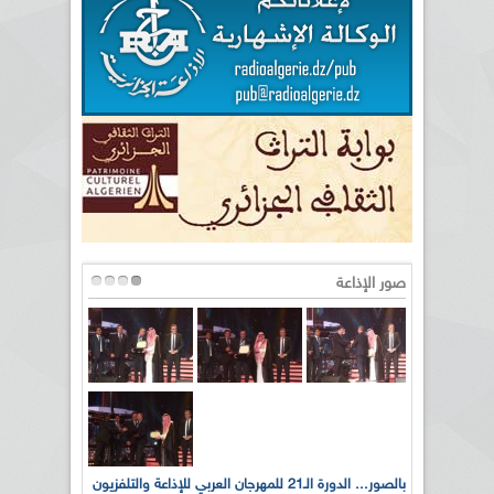
صور الإذاعة
لى أرواح
بالصور... الدورة الـ21 للمهرجان العربي للإذاعة والتلفزيون