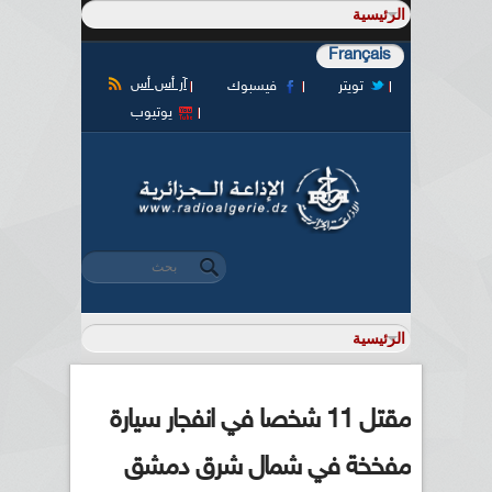
Français
آر أس أس
تويتر
فيسبوك
يوتيوب
‏بحث ‏
استمارة البحث
مقتل 11 شخصا في انفجار سيارة
مفخخة في شمال شرق دمشق