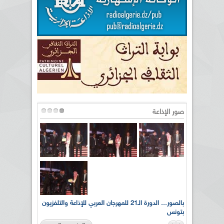
صور الإذاعة
لى أرواح
بالصور... الدورة الـ21 للمهرجان العربي للإذاعة والتلفزيون
بتونس