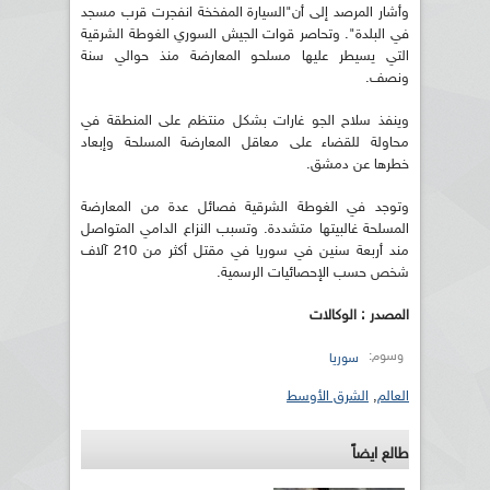
وأشار المرصد إلى أن"السيارة المفخخة انفجرت قرب مسجد
في البلدة". وتحاصر قوات الجيش السوري الغوطة الشرقية
التي يسيطر عليها مسلحو المعارضة منذ حوالي سنة
ونصف.
وينفذ سلاح الجو غارات بشكل منتظم على المنطقة في
محاولة للقضاء على معاقل المعارضة المسلحة وإبعاد
خطرها عن دمشق.
وتوجد في الغوطة الشرقية فصائل عدة من المعارضة
المسلحة غالبيتها متشددة. وتسبب النزاع الدامي المتواصل
مند أربعة سنين في سوريا في مقتل أكثر من 210 آلاف
شخص حسب الإحصائيات الرسمية.
المصدر : الوكالات
وسوم:
سوريا
العالم
,
الشرق الأوسط
طالع ايضاً