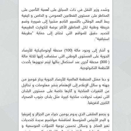
وشدد وزير النقل في ذات السياق على أهمية التأمين على
المخاطر على مستوى القطاعين العمومي و الخاص و كيفية
ربط البعد الوقائي بالتسيير الناجع مشيرا إلى ضرورة وضع
خريطة وطنية لكل المناطق الأكثر عرضة للكوارث الطبيعية
لتحديد دقيق للمواقع التي تحتاج إلى حماية "بطريقة
استباقية".
و أشار إلى وجود مائة (100) محطة أوتوماتيكية للأرصاد
الجوية على المستوى الوطني التي ستضاف إليها ثلاثة مائة
( 300) محطة أخرى عند استكمال بنائها ليتم تجهيزها بأحدث
الأنظمة التكنولوجية.
و دعا ممثل المنظمة العالمية للأرصاد الجوية برنار قوميز من
جهته و سائل الإعلام إلى الإهتمام بنشر معلومات و تحاليل
عن التغيرات المناخية و آثارها خاصة على مستوى البلدان
التي تعرف تحولات مناخية كبيرة مثل بلدان جنوب الصحراء
الكبرى لافريقيا.
و يجمع الملتقى الذي يدوم يومين خبراء من الجزائر و إفريقيا
و البحر الأبيض المتوسط لمناقشة مواضيع عديدة كتحديات
تغير المناخ و وسائل تحسين نوعية التنبؤات الموسمية و