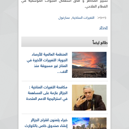
تسيير المخاطر و آفاق استعمال التنبؤات الموسمية في
القطاع الفلاحي.
وسوم:
,
التغيرات المناخية
عمارغول
الجزائر
طالع ايضاً
المنظمة العالمية للأرصاد
الجوية: التغييرات الأخيرة في
المناخ غير مسبوقة منذ
آلاف...
مكافحة التغيرات المناخية :
الجزائر عازمة على المساهمة
في استراتيجية الامم المتحدة
خبراء يثمنون اقتراح الجزائر
إنشاء صندوق خاص بالكوارث