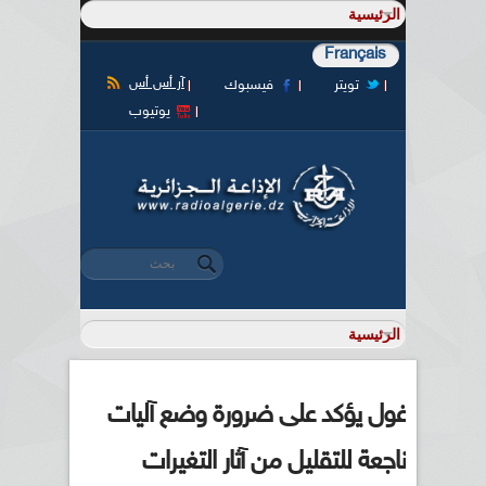
Français
آر أس أس
تويتر
فيسبوك
يوتيوب
‏بحث ‏
استمارة البحث
غول يؤكد على ضرورة وضع آليات
ناجعة للتقليل من آثار التغيرات