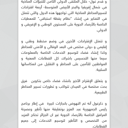
و قدم غول- خلال الملتقى الدولي الثامن للتنبؤات المناخية
في شمال إفريقيا والبحر الأبيض المتوسط- أربعة اقتراحات
لتسييرالمخاطر المناخية التي تواجهها هذه الدول والتي تتمثل
في التفكير في إنشاء "نظام يقظة استباقي" للمعطيات
الخاصة بالأرصاد الجوية على المستوى الوطني و الإفريقي و
الدولي.
و تتمثل الإقتراحات الأخرى في وضع مخطط وطني و
إقليمي و دولي مختص في البعد الوقائي و الأمني للمخاطر
وكذا إنشاء فضاء لتوسيع الخدمات الخاصة بالمعلومات
سيما منها التحسيس باشراك كل القطاعات المعنية و
المواطنين للتأمين على المخاطر و التقليل من انعكاساتها
السلبية.
و يتعلق الإقتراح الأخير بانشاء فضاء خاص بتكوين فرق
بحث مختصة في الميدان تتواكب و تطورات تسيير المخاطر
الطبيعية.
و ذكرغول أنه تم النهوض بانجازات كبيرة في إطار برنامج
رئيس الجمهورية عبد العزيز بوتفليقة منها تأطير وعصرنة
المرافق الخاصة بالأرصاد الجوية غير ان الجزائر تحتاج المزيد
من التخصص و التأطير لتوسيع الخدمات إلى جميع
القطاعات.