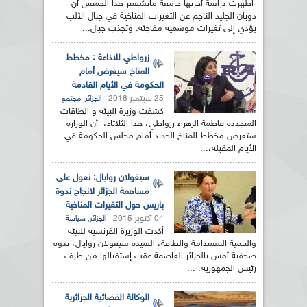
اظهرت دراسة أجرتها جامعة مانشستر هذا الخميس أن
ذوبان الجليد الناجم عن التغيرات المناخية في جبال الألب
يؤدي إلى تغيرات موسمية مفاجئة. وتجذب جبال...
زرواطي للاذاعة : مخطط
المناخ سيعرض أمام
الحكومة في الأيام القادمة
25 سبتمبر 2018
,
الجزائر
مجتمع
كشفت وزيرة البيئة و الطاقات
المتجددة فاطمة الزهراء زرواطي، هذا الثلاثاء، أن الوزارة
ستعرض مخطط المناخ الجديد أمام مجلس الحكومة في
الأيام المقبلة،...
سيغولان روايال: نعول على
مساهمة الجزائر لانجاح ندوة
باريس حول التغيرات المناخية
04 أكتوبر 2015
,
الجزائر
سياسة
أكدت الوزيرة الفرنسية للبيئة
والتنمية المستدامة والطاقة، السيدة سيغولان روايال، ندوة
صحفية أمس بالجزائر العاصمة عقب إستقبالها من طرف
رئيس الجمهورية، ...
الوكالة الفضائية الجزائرية