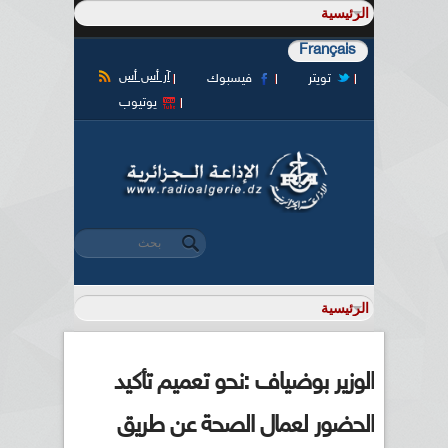
Français
آر أس أس
تويتر
فيسبوك
يوتيوب
‏بحث ‏
استمارة البحث
الوزير بوضياف :نحو تعميم تأكيد
الحضور لعمال الصحة عن طريق