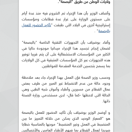
ولايات الوطن عن طريق "البصمة".
وأضاف الوزير بأن هذا الإجراء تم الشروع فيه منذ عدة أيام
على مستوى الوزارة على غرار عدة قطاعات ومؤسسات
إستراتيجية أخرى في البلاد التي طبقت "
تأكيد الحضور للعمل
بالبصمة
" .
وأفاد بوضياف بأن التجهيزات التقنية الخاصة "بالبصمة"
لضمان إنجاح تجسيد هذا الإجراء ميدانيا موجودة حاليا في
الكثير من المؤسسات الاستشفائية على أن يتم قريبا توفير
هذه التجهيزات عبر كل المؤسسات المتبقية في كل الولايات
بما يسمح بتحسين الخدمة المقدمة للمواطنين.
وحسب وزير الصحة فإن العمل بهذا الإجراء جاء بعد ملاحظة
وجود حالة من عدم الانضباط غير المبرر من طرف بعض
عمال القطاع من مسيرين وأطباء وأعوان شبه الطبي وهي
الحالة التي لاحظها -كما قال- لدى مستخدمي وزارة الصحة
ذاتها.
و أوضح الوزير بوضياف بأن تأكيد الحضور للعمل بالبصمة
هو "المعيار الوحيد الذي يمكن من خلاله التمييز ما بين
المنضبط في العمل وغير المنضبط" موجها بالمناسبة خطابا
صريحا لعمال القطاع بما فيهم الأطباء العامين والأخصائيين