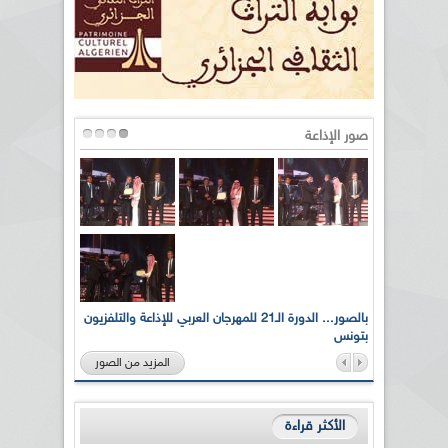
صور الإذاعة
لى أرواح
بالصور... الدورة الـ21 للمهرجان العربي للإذاعة والتلفزيون
بتونس
المزيد من الصور
الأكثر قراءة