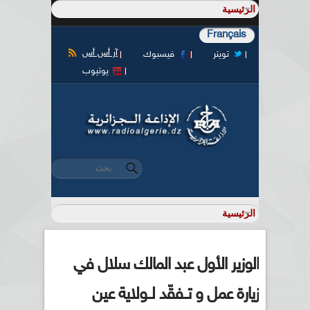
Français
آر أس أس
تويتر
فيسبوك
يوتيوب
‏بحث ‏
استمارة البحث
الوزير الأول عبد المالك سلال في
زيارة عمل و تــفقّد لــولاية عين