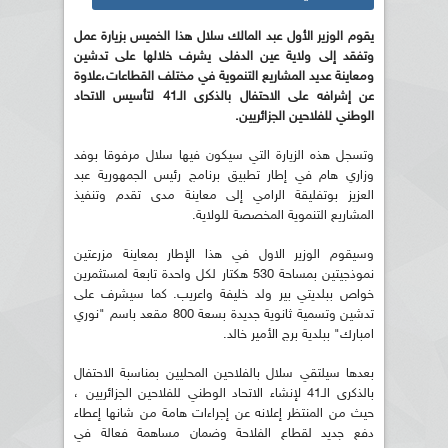
يقوم الوزير الأول عبد المالك سلال هذا الخميس بزيارة عمل
وتفقد إلى ولاية عين الدفلى يشرف خلالها على تدشين
ومعاينة عديد المشاريع التنموية في مختلف القطاعات،علاوة
عن إشرافه على الاحتفال بالذكرى الـ41 لتأسيس الاتحاد
الوطني للفلاحين الجزائريين.
وتسجل هذه الزيارة التي سيكون فيها سلال مرفوقا بوفد
وزاري هام في إطار تطبيق برنامج رئيس الجمهورية عبد
العزيز بوتفليقة الرامي إلى معاينة مدى تقدم وتنفيذ
المشاريع التنموية المخصصة للولاية.
وسيقوم الوزير الاول في هذا الإطار بمعاينة مزرعتين
نموذجيتين بمساحة 530 هكتار لكل واحدة تابعة لمستثمرين
خواص ببلديتي بير ولد خليفة واعريب. كما سيشرف على
تدشين وتسمية ثانوية جديدة بسعة 800 مقعد باسم "نوري
امبارك" ببلدية برج الأمير خالد.
بعدها سيلتقي سلال بالفلاحين المحليين بمناسبة الاحتفال
بالذكرى الـ41 لإنشاء الاتحاد الوطني للفلاحين الجزائريين ،
حيث من المنتظر إعلانه عن إجراءات هامة من شانها إعطاء
دفع جديد لقطاع الفلاحة وضمان مساهمة فعالة في