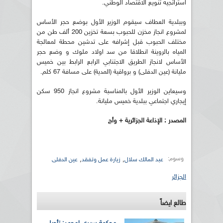
استراتجيه تنويع الاقتصاد الوطني.
وببلدية العطاف سيقوم الوزير الأول بوضع حجر الأساس
لمشروع انجاز مخزن للحبوب بسعة تخزين 200 ألف طن من
مختلف الحبوب قبل إشرافه على تدشين محطة لمعالجة
المياه بالروينة انطلاقا من سد اولاد ملوك و وضع حجر
الأساس لانجاز الطريق الاجتنابي الرابع الرابط بين خميس
مليانة (عين الدفلى) و برواقية (المدية) على مسافة 67 كلم.
وسيعاين الوزير الأول بالمناسبة مشروع انجاز 950 سكن
إيجاري اجتماعي ببلدية خميس مليانة.
المصدر : الإذاعة الجزائرية + وأج
وسوم:
,
,
عبد المالك سلال
زيارة عمل وتفقد
عين الدفلى
الجزائر
طالع ايضاً