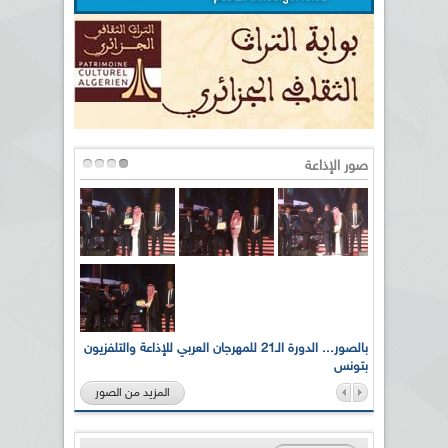
صور الإذاعة
لى أرواح
بالصور... الدورة الـ21 للمهرجان العربي للإذاعة والتلفزيون
بتونس
المزيد من الصور