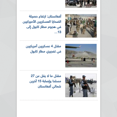
أفغانستان: ارتفاع حصيلة
الضحايا العسكريين الأميركيين
في هجوم مطار كابول إلى
13...
مقتل 4 عسكريين أمريكيين
في تفجيري مطار كابول
مقتل ما لا يقل عن 27
مسلحا وإصابة 15 آخرين
شمالي أفغانستان