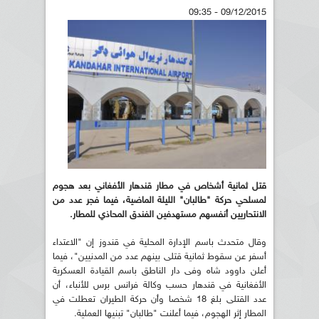
09/12/2015 - 09:35
قتل ثمانية أشخاص في مطار قندهار الأفغاني بعد هجوم
لمسلحي حركة "طالبان" الليلة الماضية، فيما فجر عدد من
الانتحاريين أنفسهم مستهدفين الفندق المحاذي للمطار.
وقال متحدث باسم الإدارة المحلية في قندوز إن "الاعتداء
أسفر عن سقوط ثمانية قتلى بينهم عدد من المدنيين"، فيما
أعلن داوود شاه وفى دار الناطق باسم القيادة العسكرية
الأفغانية في قندهار حسب وكالة فرانس برس للأنباء، أن
عدد القتلى بلغ 18 شخصا وأن حركة الطيران تعطلت في
المطار إثر الهجوم، فيما أعلنت "طالبان" تبنيها العملية.