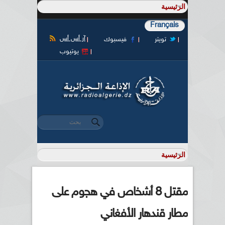
Français
آر أس أس
تويتر
فيسبوك
يوتيوب
‏بحث ‏
استمارة البحث
مقتل 8 أشخاص في هجوم على
مطار قندهار الأفغاني