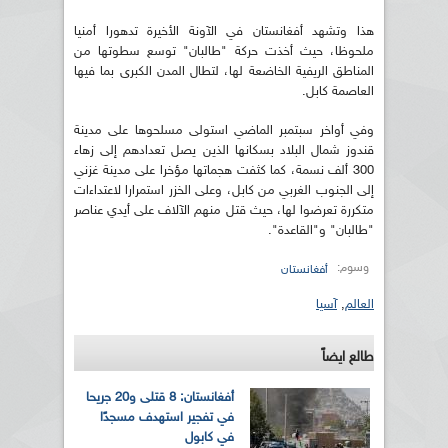
هذا وتشهد أفغانستان في الآونة الأخيرة تدهورا أمنيا
ملحوظا، حيث أخذت حركة "طالبان" توسع سطوتها من
المناطق الريفية الخاضعة لها، لتطال المدن الكبرى بما فيها
العاصمة كابل.
وفي أواخر سبتمبر الماضي استولى مسلحوها على مدينة
قندوز شمال البلاد بسكانها الذين يصل تعدادهم إلى زهاء
300 ألف نسمة، كما كثفت هجماتها مؤخرا على مدينة غزني
إلى الجنوب الغربي من كابل، وعلى الخزر استمرارا لاعتداءات
متكررة تعرضوا لها، حيث قتل منهم الآلاف على أيدي عناصر
"طالبان" و"القاعدة".
وسوم:
أفغانستان
العالم
,
آسيا
طالع ايضاً
أفغانستان: 8 قتلى و20 جريحا
في تفجير استهدف مسجدًا
في كابول