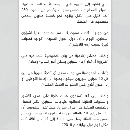
وفي إشارة إلى الجهود التي تقودها الأمم المتحدة لإنهاء
الصراع المندلع منذ خمس سنوات وأسفر عن سقوط 250
ألف قتيل على الأقل ونزوح نحو خمسة ملايين شخص
معظمهم في المنطقة .
من جهتها أكدت مفوضية الأمم المتحدة العليا لشؤون
اللاجئين، اليوم , أن دول الجوار السوري "تواجه تحديات
كبيرة بسبب أزمة اللاجئين".
ونقلت مصادر إعلامية عن بيان للمفوضية شدد فيه على
"ضرورة أن تدار أزمة اللاجئين بشكل أكثر إنسانية وعدلا".
وأعلنت المفوضية في وقت سابق أن "لاجئا سوريا من بين
كل 10 لاجئين سوريين سيكون بحاجة إلى إعادة التوطين أو
إلى حلول أخرى خلال السنوات الثلاث المقبلة".
ولفتت إلى أنه "ستكون هناك حاجة على مدى الأشهر
والسنوات المقبلة لمعالجة احتياجات اللاجئين الأكثر ضعفا،
ولتخفيف الضغط على جيران سوريا، حيث تقدر المفوضية أن
ما يصل إلى 10 بالمائة من 4.8 مليون لاجئ سوري تقع
ضمن هذه الفئة، وما يعنى الحاجة إلى أكثر من 450 ألف
مكان لهم قبل نهاية عام 2018".