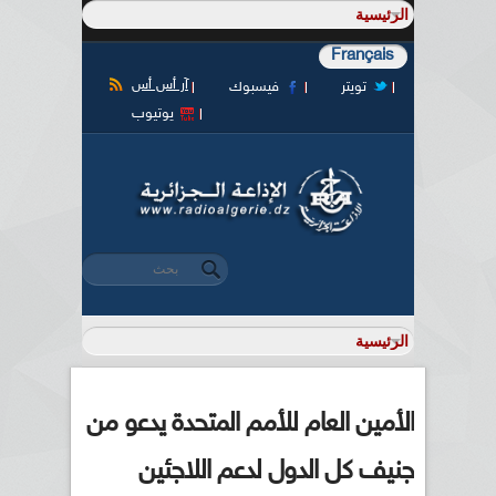
Français
آر أس أس
تويتر
فيسبوك
يوتيوب
‏بحث ‏
استمارة البحث
الأمين العام للأمم المتحدة يدعو من
جنيف كل الدول لدعم اللاجئين