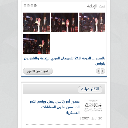
صور الإذاعة
لى أرواح
بالصور... الدورة الـ21 للمهرجان العربي للإذاعة والتلفزيون
بتونس
المزيد من الصور
الأكثر قراءة
صدور أمر رئاسي يعدل ويتمم الأمر
المتضمن قانون المعاشات
العسكرية
20 أبريل 2021 |