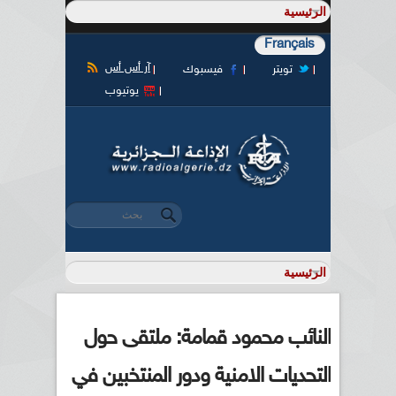
Français
آر أس أس
تويتر
فيسبوك
يوتيوب
‏بحث ‏
استمارة البحث
النائب محمود قمامة: ملتقى حول
التحديات الامنية ودور المنتخبين في