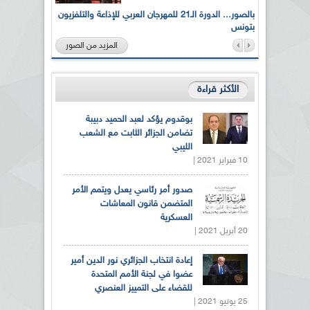
لى أرواح
بالصور... الدورة الـ21 للمهرجان العربي للإذاعة والتلفزيون
بتونس
المزيد من الصور
الأكثر قراءة
بوقدوم يؤكد لعبد الحميد دبيبة
تضامن الجزائر الثابت مع الشعب
الليبي
10 فبراير 2021 |
صدور أمر رئاسي يعدل ويتمم الأمر
المتضمن قانون المعاشات
العسكرية
20 أبريل 2021 |
إعادة انتخاب الجزائري نور الدين أمير
عضوا في لجنة الأمم المتحدة
للقضاء على التمييز العنصري
25 يونيو 2021 |