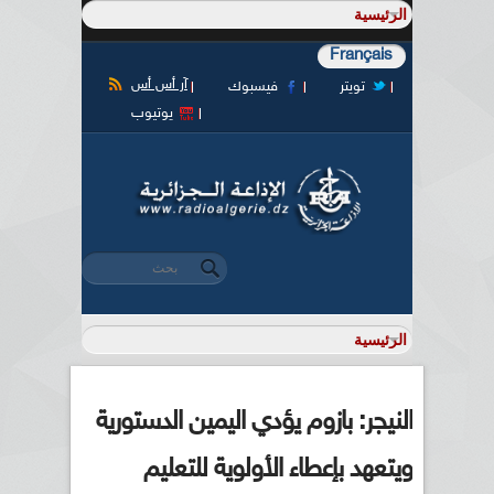
Français
آر أس أس
تويتر
فيسبوك
يوتيوب
‏بحث ‏
استمارة البحث
النيجر: بازوم يؤدي اليمين الدستورية
ويتعهد بإعطاء الأولوية للتعليم