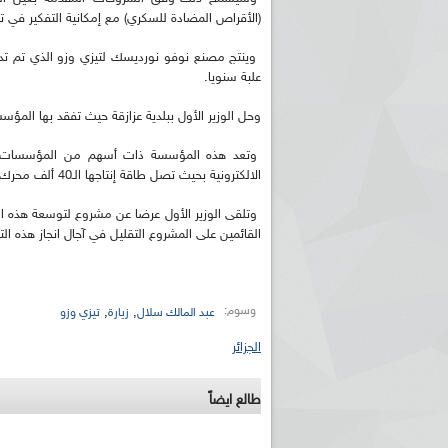
(الأقراص المضادة للسكري) مع إمكانية التفكير في تص
علبة سنويا.
وحل الوزير الأول ببلدية عزازقة حيث تفقد بها المؤسس
وتعد هذه المؤسسة ذات أسهم من المؤسسات الو
الالكترونية بحيث تصل طاقة إنتاجها الـ40 ألف محرك مولد و 5000 محول توزيع حسب الشروحات المقدمة بعين المكان.
وتلقى الوزير الأول عرضا عن مشروع لتوسعة هذه ا
القائمين على المشروع التقليل في آجال انجاز هذه التوسعة من 18 شهرا
وسوم:
,
,
عبد المالك سلال
زيارة
تيزي وزو
الجزائر
طالع ايضاً