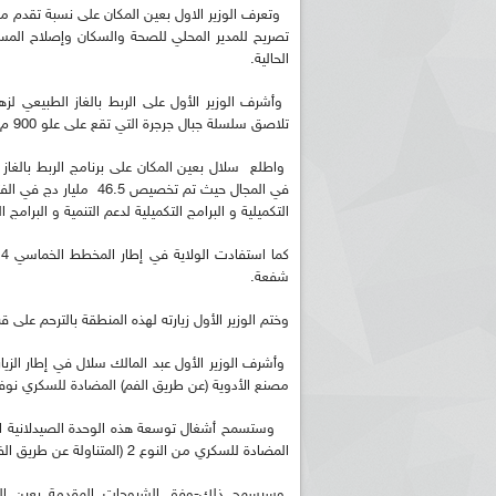
وتعرف الوزير الاول بعين المكان على نسبة تقدم مشر
تصريح للمدير المحلي للصحة والسكان وإصلاح المس
الحالية.
تلاصق سلسلة جبال جرجرة التي تقع على علو 900 م فوق سطح البحر.
واطلع سلال بعين المكان على برنامج الربط بالغاز 
التكميلية و البرامج التكميلية لدعم التنمية و البرامج 
ريم الإذاعة الجزائرية للرياضيين البارالمبيين المتوجين
بالصور... اللقاء الوطني لمديري الإذ
اليات في طوكيو
حول مرافقة وتغطية الإنتخابات المحلية لـ27 نوفمب
شفعة.
وختم الوزير الأول زيارته لهذه المنطقة بالترحم على 
وأشرف الوزير الأول عبد المالك سلال في إطار الزيا
مصنع الأدوية (عن طريق الفم) المضادة للسكري نوفو
المضادة للسكري من النوع 2 (المتناولة عن طريق الفم) من 600 مليون إلى حوالي مليار واحد قرص.
وسيسمح ذلك-وفق الشروحات المقدمة بعين المك