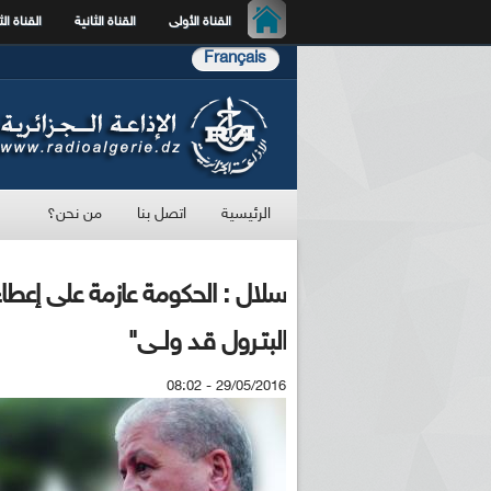
القناة الأولى
القناة الثانية
القناة الث
Français
الرئيسية
اتصل بنا
من نحن؟
سلال : الحكومة عازمة على إعطاء
البتـرول قـد ولــى"
29/05/2016 - 08:02