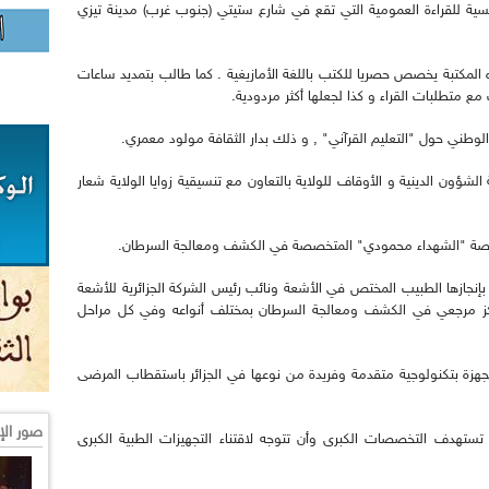
يسية للقراءة العمومية التي تقع في شارع ستيتي (جنوب غرب) مدينة تيزي
لمكتبة يخصص حصريا للكتب باللغة الأمازيغية . كما طالب بتمديد ساعات
ع متطلبات القراء و كذا لجعلها أكثر مردودية.
لوطني حول "التعليم القرآني" , و ذلك بدار الثقافة مولود معمري.
لشؤون الدينية و الأوقاف للولاية بالتعاون مع تنسيقية زوايا الولاية شعار
خاصة "الشهداء محمودي" المتخصصة في الكشف ومعالجة السرطان.
إنجازها الطبيب المختص في الأشعة ونائب رئيس الشركة الجزائرية للأشعة
ركز مرجعي في الكشف ومعالجة السرطان بمختلف أنواعه وفي كل مراحل
ة بتكنولوجية متقدمة وفريدة من نوعها في الجزائر باستقطاب المرضى
صور الإ
ستهدف التخصصات الكبرى وأن تتوجه لاقتناء التجهيزات الطبية الكبرى