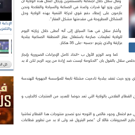
وقال سلال خلال اجتماعه بالمستثمرين ورجال أعمال هذه الولاية أن
"تيزي وزو لها قدرات واعدة في الصناعة والسياحة والفلاحة ونحن
عازمون على إعطاء دفع قوي لحركة التنمية بهذه الولاية وحل
المشاكل المطروحة في مقدمتها مشكل العقار".
والتلفزي
وأشار سلال في هذا السياق إلى أنه أعطى خلال زيارته اليوم
للولاية تعليمات صارمة باستغلال عقار المنطقة الصناعية ببلدية
عزازقة والذي يتربع -حسبه -على 35 هكتار.
كما وعد الوزير الأول ب «اتخاذ كامل الإجراءات الضرورية بإنجاز
وخلص سلال بالقول بان "الحكومة ليست ضد إرادة من يريد الربح لكن لا بد
كل ال
يزي وزو حيث تفقد ببلدية تادميت مشتلة تابعة للمؤسسة الجهوية للهندسة
 القطاع الفلاحي بالولاية التي تعد حوضا للعديد من المنتجات كالحليب و
ي مع احتمال وجود فائض و التوجه نحو تصدير منتوجات هذا القطاع تماشيا
 خارج المحروقات قائلا أن "عصر البترول قد ولى لا بد من تطوير قطاعات