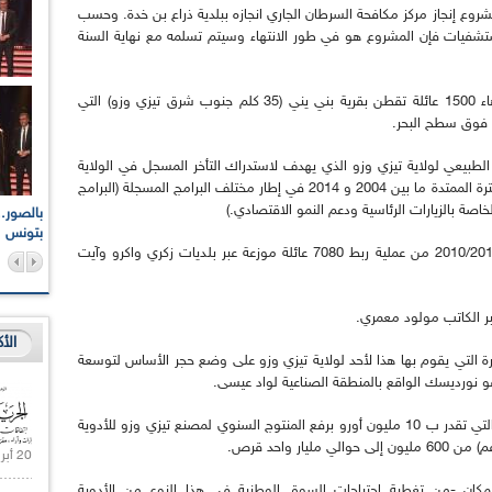
وع إنجاز مركز مكافحة السرطان الجاري انجازه ببلدية ذراع بن خدة. وحسب
تشفيات فإن المشروع هو في طور الانتهاء وسيتم تسلمه مع نهاية السنة
وأشرف الوزير الأول على الربط بالغاز الطبيعي لزهاء 1500 عائلة تقطن بقرية بني يني (35 كلم جنوب شرق تيزي وزو) التي
الطبيعي لولاية تيزي وزو الذي يهدف لاستدراك التأخر المسجل في الولاية
في المجال حيث تم تخصيص 46.5 مليار دج في الفترة الممتدة ما بين 2004 و 2014 في إطار مختلف البرامج المسجلة (البرامج
الخاصة بالزيارات الرئاسية ودعم النمو الاقتصادي.)
اعات الوطنية والجهوية
الإذاعة الجزائرية تقف دقيقة صمت ترحما على أرواح شهداء
ر 2021
17 أكتوبر 1961
بتونس
كما استفادت الولاية في إطار المخطط الخماسي 2010/2014 من عملية ربط 7080 عائلة موزعة عبر بلديات زكري واكرو وآيت
قبر الكاتب مولود معمري.
الأ
رة التي يقوم بها هذا لأحد لولاية تيزي وزو على وضع حجر الأساس لتوسعة
 نورديسك الواقع بالمنطقة الصناعية لواد عيسى.
وستسمح أشغال توسعة هذه الوحدة الصيدلانية التي تقدر ب 10 مليون أورو برفع المنتوج السنوي لمصنع تيزي وزو للأدوية
20 أبريل 2021 |
ان -من تغطية احتياجات السوق الوطنية في هذا النوع من الأدوية