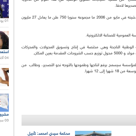
ديرها لاحقا.
وينتج مصنع نوفو نورديسك لتيزي وزو الذي تم تدشينه في مايو من 2006 ما مجموعه سنويا 750 طن ما يعادل 27 مليون
01 يونيو 2021 |
ة العمومية للصناعة الالكترونية.
طنية الناجحة وهي مختصة في إنتاج وتسويق المحولات والمحركات
استعم
04 أكتوبر 2020 |
لمؤسسة سيسمح برفع انتاجها وطموحها بالتوجه نحو التصدير، وطالب من
 إلى 12 شهرا.
مشروع
03 سبتمبر 2020 |
محكمة سيدي امحمد: تأجيل