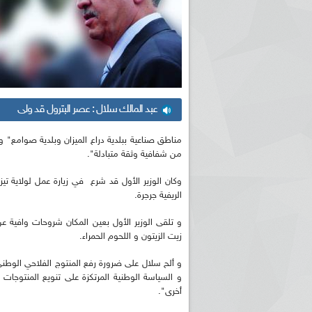
عبد المالك سلال : عصر البترول قد ولى
مناطق صناعية ببلدية دراع الميزان وبلدية صوامع" 
من شفافية وثقة متبادلة".
وكان الوزير الأول قد شرع في زيارة عمل لولاية ت
الريفية جرجرة.
و تلقى الوزير الأول بعين المكان شروحات وافية عن
زيت الزيتون و اللحوم الحمراء.
و ألح سلال على ضرورة رفع المنتوج الفلاحي الوطن
و السياسة الوطنية المرتكزة على تنويع المنتوجات
أخرى".