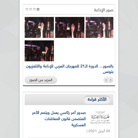
صور الإذاعة
لى أرواح
بالصور... الدورة الـ21 للمهرجان العربي للإذاعة والتلفزيون
بتونس
المزيد من الصور
الأكثر قراءة
صدور أمر رئاسي يعدل ويتمم الأمر
المتضمن قانون المعاشات
العسكرية
20 أبريل 2021 |