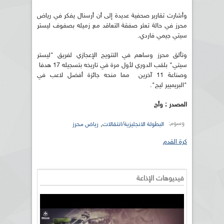
وأشارت تقارير صحفية عديدة إلى أن أرسنال يفكر في رياض
محرز في حالة تعثر صفقة التعاقد مع زميله بصفوف ليستر
سيتي جيمي فاردي.
وتألق محرز وساهم في التتويج الإعجازي لفريق "ليستر
سيتي" بلقب الدوري لأول مرة في تاريخه بتسجيله 17 هدفا
وصناعة 11 آخرين مما منحه جائزة أفضل لاعب في
"البريميير ليج".
المصدر : وأج
وسوم:
,
البطولة الانجليزية/انتقالات
رياض محرز
كرة القدم
فيديوهات الإذاعة