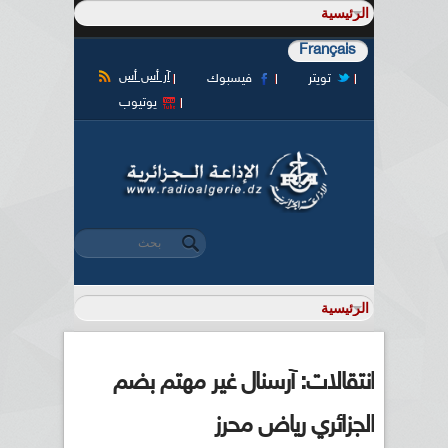
Français
آر أس أس
تويتر
فيسبوك
يوتيوب
‏بحث ‏
استمارة البحث
انتقالات: آرسنال غير مهتم بضم
الجزائري رياض محرز