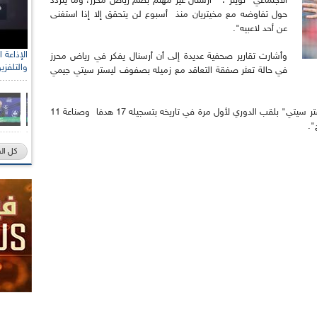
الاجتماعي "تويتر": "أرسنال غير مهتم بضم رياض محرز، وما يتردد
حول تفاوضه مع مخيتريان منذ أسبوع لن يتحقق إلا إذا استغنى
عن أحد لاعبيه".
وأشارت تقارير صحفية عديدة إلى أن أرسنال يفكر في رياض محرز
والتلفزي
في حالة تعثر صفقة التعاقد مع زميله بصفوف ليستر سيتي جيمي
وتألق محرز وساهم في التتويج الإعجازي لفريق "ليستر سيتي" بلقب الدوري لأول مرة في تاريخه بتسجيله 17 هدفا وصناعة 11
".
كل ال