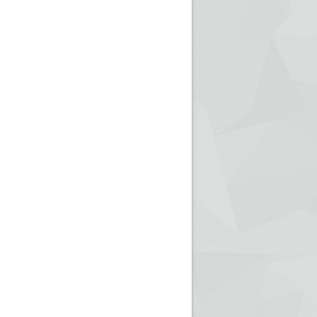
ريم الإذاعة الجزائرية للرياضيين البارالمبيين المتوجين
بالصور... اللقاء الوطني لمديري الإذ
اليات في طوكيو
حول مرافقة وتغطية الإنتخابات المحلية لـ27 نوفمب