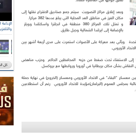
تغلق أبوابها في العاشرة مساء.
وبعد إغلاق مراكز التصويت سيتم جمع صناديق الاقتراع نقلها إلى
مكان الفرز في مناطق العد المحلية التي يبلغ عددها 382 مركزا.
و تمثل تلك المراكز 380 منطقة في انجلترا واسكتلندا وويلز
والتلفزي
بالإضافة إلى ايرلندا الشمالية وجبل طارق.
المتحدة ويأتي بعد معركة على الأصوات استمرت على مدى أربعة أشهر بين
تحاد الأوروبي.
 دعا إلى الاستفتاء تحت ضغط من حزبه المحافظين الحاكم وحزب مناهض
كل ال
ن النقاش بشأن مكان بريطانيا في أوروبا وروابطها مع بروكسل.
 معسكر "البقاء" في الاتحاد الأوروبي ومعسكر (الخروج) في نهاية حملة
ائبة بمجلس العموم (البرلمان)مؤيدة للاتحاد الأوروبي رغم أن استطلاعين