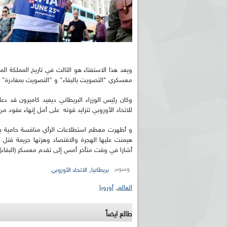
ويعد هذا الاستفتاء هو الثالث في تاريخ المملكة 
معسكري "التصويت بالبقاء" و "التصويت بمغادرة" الا
وكان رئيس الوزراء البريطاني ديفيد كاميرون قد
للاتحاد الأوروبي تتزايد قوته على أمل إنهاء عقود م
و أظهرت معظم استطلاعات الرأي منافسة حامية بين
هيمنت عليها الهجرة والاقتصاد وهزتها جريمة قتل ن
أشارا في وقت متأخر أمس إلى تقدم معسكر (البقاء).
وسوم:
,
بريطانيا
الاتحاد الأوروبي
العالم
,
أوروبا
طالع ايضاً