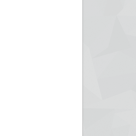
ريم الإذاعة الجزائرية للرياضيين البارالمبيين المتوجين
بالصور... اللقاء الوطني لمديري الإذ
اليات في طوكيو
حول مرافقة وتغطية الإنتخابات المحلية لـ27 نوفمب