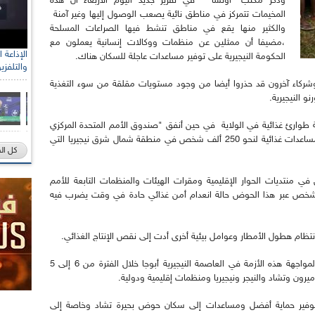
وذكر مكتب" أوتشا " في تقرير جديد اليوم الأربعاء أن هذه
المخيمات تتمركز في مناطق نائية يصعب الوصول إليها وغير آمنة
والكثير منها يقع في مناطق تنشط فيها الصراعات المسلحة
،مضيفا أن ممثلين عن منظمات ووكالات إنسانية يعملون مع
الحكومة النيجيرية على توفير مساعدات عاجلة للسكان هناك.
والتلفزي
شركاء آخرون قد حذروا أيضا من وجود مستويات مقلقة من سوء التغذية
 النيجيرية.
ة في 27 جوان الماضي حالة طوارئ غذائية في الولاية في حين أنفق "صندوق الأمم المتحدة المركزي
لمواجهة الطوارئ" نحو 13 مليون دولار على هيئة مساعدات غذائية لنحو 250 ألف شخص في منطقة شمال شرق نيجيريا التي
كل ال
منتديات الحوار الإقليمية ومقرات الهيئات والمنظمات التابعة للأمم
 يواجه حاليا ما يقرب من 3.8 مليون شخص عبر هذا الحوض حالة انعدام أمن غذائي حادة في وقت يضرب فيه
نتظام هطول الأمطار وعوامل بيئية أخرى أدت إلى نقص الإنتاج الغذائي.
وكان منتدى حواري حول الحماية الإقليمية قد عقد لمواجهة هذه الأزمة في العاصمة النيجيرية أبوجا خلال الفترة من 6 إلى 5
ون وتشاد والنيجر ونيجيريا ومنظمات إقليمية ودولية.
 لتوفير حماية أفضل ومساعدات إلى سكان حوض بحيرة تشاد وخاصة إلى