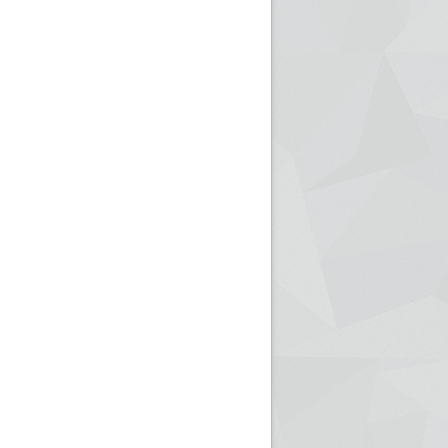
ريم الإذاعة الجزائرية للرياضيين البارالمبيين المتوجين
بالصور... اللقاء الوطني لمديري الإذ
اليات في طوكيو
حول مرافقة وتغطية الإنتخابات المحلية لـ27 نوفمب