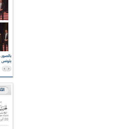
اعات الوطنية والجهوية
الإذاعة الجزائرية تقف دقيقة صمت ترحما على أرواح شهداء
ر 2021
17 أكتوبر 1961
بتونس
الأ
20 أبريل 2021 |