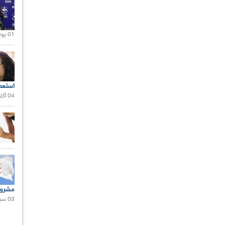
01 يونيو 2021 |
استعم
04 أكتوبر 2020 |
مشروع
03 سبتمبر 2020 |