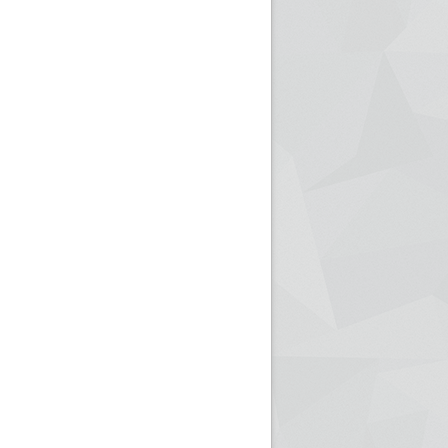
ريم الإذاعة الجزائرية للرياضيين البارالمبيين المتوجين
بالصور... اللقاء الوطني لمديري الإذ
اليات في طوكيو
حول مرافقة وتغطية الإنتخابات المحلية لـ27 نوفمب