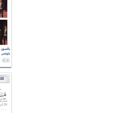
اعات الوطنية والجهوية
الإذاعة الجزائرية تقف دقيقة صمت ترحما على أرواح شهداء
ر 2021
17 أكتوبر 1961
بتونس
الأ
20 أبريل 2021 |