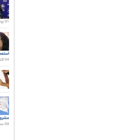
01 يونيو 2021 |
استعم
04 أكتوبر 2020 |
مشروع
03 سبتمبر 2020 |