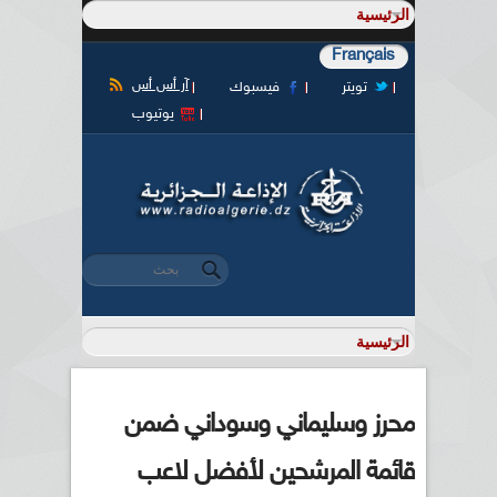
Français
آر أس أس
تويتر
فيسبوك
يوتيوب
‏بحث ‏
استمارة البحث
محرز وسليماني وسوداني ضمن
قائمة المرشحين لأفضل لاعب