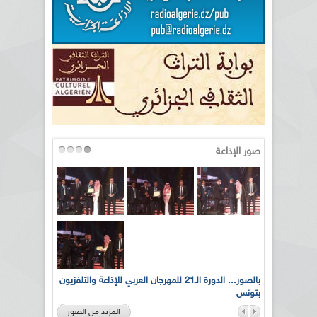
صور الإذاعة
لى أرواح
بالصور... الدورة الـ21 للمهرجان العربي للإذاعة والتلفزيون
بتونس
المزيد من الصور