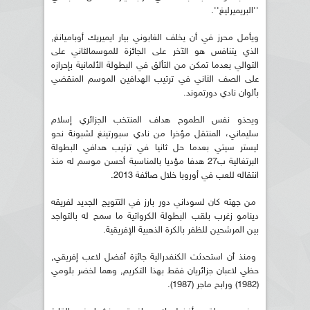
''البريميرليغ''.
ويأمل محرز في أن يخلف الغابوني بيار ايميريك أوباميانغ,
الذي يتنافس هو الآخر على الجائزة للموسمالثاني على
التوالي بعدما تمكن من التألق في البطولة الألمانية بإحرازه
على الصف الثاني في ترتيب الهدافين الموسم المنقضي
بألوان نادي دورتموند.
ويحذو نفس الطموح هداف المنتخب الجزائري إسلام
سليماني، المنتقل مؤخرا من نادي سبورتينغ لشبونة نحو
ليستر سيتي بعدما حل ثانيا في ترتيب هدافي البطولة
البرتغالية ب27 هدفا مؤديا بالمناسبة أحسن موسم له منذ
انتقاله للعب في أوروبا خلال صائفة 2013.
من جهته كان لسوداني دور بارز في التتويج الجديد لفريقه
دينامو زغرب بلقب البطولة الكرواتية ما سمح له بالتواجد
بين المرشحين للظفر بالكرة الذهبية الإفريقية.
ومنذ أن استحدثت الكنفدرالية جائزة أفضل لاعب إفريقي,
حظي لاعبان جزائريان فقط بهذا التكريم, وهما لخضر بلومي
(1982) ورابح ماجر (1987).