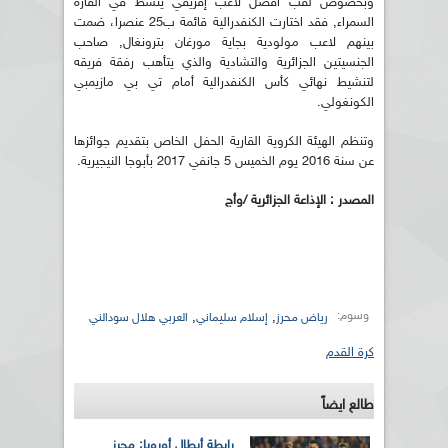
وبخصوص لقب أفضل لاعب إفريقي ينشط في القارة
السمراء, فقد اختارت الكنفدرالية قائمة ب25 عنصرا، ضمت
بينهم لاعب مولودية بجاية مورغان بترونغال, صاحب
الجنسيتين الجزائرية والتشادية والذي يتأهب رفقة فريقه
لتنشيط نهائي كأس الكنفدرالية أمام تي بي مازيمبي
الكونغولي.
وتنظم الهيئة الكروية القارية الحفل الخاص بتقديم جوائزها
عن سنة 2016 يوم الخميس 5 جانفي 2017 بأبوجا النيجيرية.
المصدر : الإذاعة الجزائرية /وأج
وسوم:
,
,
رياض محرز
إسلام سليماني
العربي هلال سودالني
كرة القدم
طالع ايضاً
رابطة أبطال أوروبا: محرز