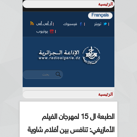
Français
آر أس أس
تويتر
فيسبوك
يوتيوب
‏بحث ‏
استمارة البحث
الطبعة ال 15 لمهرجان الفيلم
الأمازيغي: تنافس بين أفلام شاوية