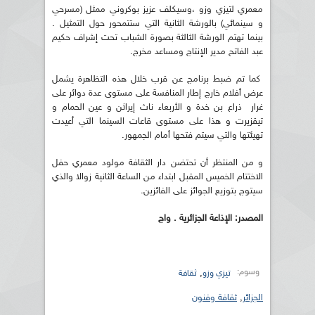
معمري لتيزي وزو ،وسيكلف عزيز بوكروني ممثل (مسرحي
و سينمائي) بالورشة الثانية التي ستتمحور حول التمثيل .
بينما تهتم الورشة الثالثة بصورة الشباب تحت إشراف حكيم
عبد الفاتح مدير الإنتاج ومساعد مخرج.
كما تم ضبط برنامج عن قرب خلال هذه التظاهرة يشمل
عرض أفلام خارج إطار المنافسة على مستوى عدة دوائر على
غرار ذراع بن خدة و الأربعاء ناث إيراثن و عين الحمام و
تيقزيرت و هذا على مستوى قاعات السينما التي أعيدت
تهيئتها والتي سيتم فتحها أمام الجمهور.
و من المنتظر أن تحتضن دار الثقافة مولود معمري حفل
الاختتام الخميس المقبل ابتداء من الساعة الثانية زوالا والذي
سيتوج بتوزيع الجوائز على الفائزين.
المصدر: الإذاعة الجزائرية . واج
وسوم:
,
تيزي وزو
ثقافة
الجزائر
,
ثقافة وفنون