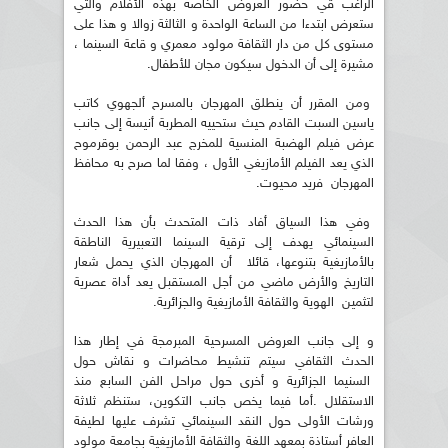
الراغب قي حضور العروض الخاصة بهذه الأفلام والتي
ستعرض ابتدءا من الساعة الواحدة و الثالثة زوالا و هذا على
مستوى كل من دار الثقافة مولود معمري و قاعة السينما ،
مشيرة إلى أن الدخول سيكون مجان للأطفال.
ومن المقرر أن ينطلق المهرجان بالمسرح ألجهوي كاتب
ياسين السبت القادم حيث ستحييه المطربة أنيسة إلى جانب
عرض فيلم الهضبة المنسية للمخرج عبد الرحمن بوقرموح
الذي يعد الفيلم الأمازيغي الأول ، وفقا لما صرح به محافظ
المهرجان فريد محيوت.
وفي هذا السياق أفاد ذات المتحدث بأن هذا الحدث
السينمائي يهدف إلى ترقية السينما التعبيرية الناطقة
بالأمازيغية بتنوعها، قائلا أن المهرجان الذي يحمل شعار
التاريخ والأرض ماضي من أجل المستقبل يعد أداة عصرية
لتثمين الهوية والثقافة الأمازيغية والجزائرية.
و إلى جانب العروض المسرحية المبرمجة في إطار هذا
الحدث الثقافي سيتم تنشيط محاضرات و نقاش حول
السنيما الجزائرية و أخرى حول مراحل الفن السابع منذ
الاستقلال .أما فيما يخص جانب التكوين، ستنظم ثلاثة
ورشات الأولى حول النقد السينمائي تشرف عليها لطيفة
العافر أستاذة بمعهد اللغة والثقافة الأمازيغية بجامعة مولود