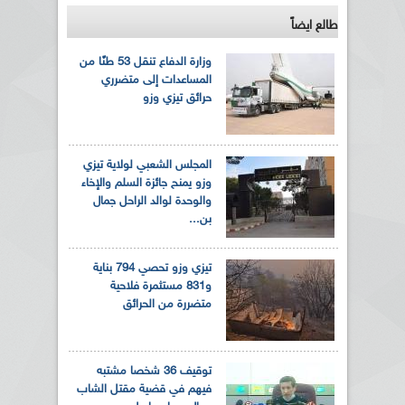
طالع ايضاً
وزارة الدفاع تنقل 53 طنًا من
المساعدات إلى متضرري
حرائق تيزي وزو
المجلس الشعبي لولاية تيزي
وزو يمنح جائزة السلم والإخاء
والوحدة لوالد الراحل جمال
بن...
تيزي وزو تحصي 794 بناية
و831 مستثمرة فلاحية
متضررة من الحرائق
توقيف 36 شخصا مشتبه
فيهم في قضية مقتل الشاب