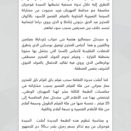
التطرق إليه خلال ندوة صحفية نشطتها السيدة قومزيان
مناصفة مع محافظ المهرجان فريد محيوت عن مشاركة
السينما التعبيرية الشاوية بالفيلم القصير الأسود بالألوان
للمخرج عبد الحق درنوني (باتنة) و الذي يروي دراما اجتماعية
تجسد خلاف بين صديقين بسبب سوء تفاهم.
و سيدخل سينمائيو هضبة بني ميزاب (غرداية) بفيلمين
وثائقيين و هما أحباس للمخرج توفيق بوسكين الذي يتطرق
للحفلات التقليدية لأحباس (السد) التي يحتفل بها سنويا
بمنطقة القرارة ، وفيلم نجوم المولد للمخرج مصطفى
بوكرطاس الذي يروي فيه تقاليد الاحتفال بالمولد النبوي
الشريف بنفس المنطقة.
كما أعلنت مديرة الثقافة سحب فيلم داق اقزام ناق للمخرج
عمار عمراني من فئة الفيلم القصير بسبب مشاركته في
منافسات الطبعة الثالثة عشر لهذا المهرجان الوطني،
لينخفض بهذا عدد الأفلام التي ستدخل غمار المنافسة إلى
25 فيلم ، خمسة منها من فئة الفيلم الطويل وسبعة أفلام
من فئة الأفلام القصيرة و تسعة أفلام وثائقية.
و بمناسبة تنظيم هذه الطبعة الجديدة أعلنت السيدة
قومزيان عن بيع تذاكر بسعر رمزي يقدر ب50 دج للجمهور