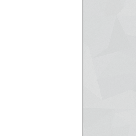
ريم الإذاعة الجزائرية للرياضيين البارالمبيين المتوجين
بالصور... اللقاء الوطني لمديري الإذ
اليات في طوكيو
حول مرافقة وتغطية الإنتخابات المحلية لـ27 نوفمب