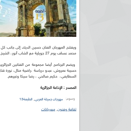
ويفتتح المهرجان الفنان حسين الديك إلى جانب كل 
محمد عساف يوم 27 جويلية مع الشاب أنور، الشيخ سلطان و ندى الريحان.
ويضم البرنامج أيضا مجموعة من الفنانين الجزائري
حسيبة عمروش، عبدو درياسة ،راضية منال، نورة قن
السطايفي، حكيم صالحي ، رضا سيكا وغيرهم.
المصدر : الإذاعة الجزائرية
وسوم:
,
مهرجان جميلة العربي
الطبعة13
ثقافة وفنون
,
مهرجانات