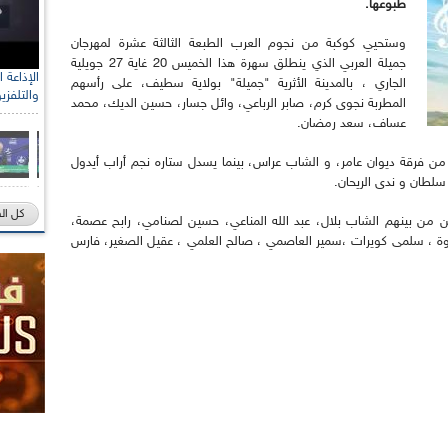
طبوعها.
وستحيي كوكبة من نجوم العرب الطبعة الثالثة عشرة لمهرجان
جميلة العربي الذي ينطلق سهرة هذا الخميس 20 غاية 27 جويلية
الجاري ، بالمدينة الأثرية "جميلة" بولاية سطيف، على رأسهم
والتلفزي
المطربة نجوى كرم، صابر الرباعي، وائل جسار، حسين الديك، محمد
عساف، سعد رمضان.
من فرقة ديوان عامر، و الشاب عراس، بينما يسدل ستاره نجم أراب أيدول
كل ال
ين من بينهم الشاب بلال، عبد الله المناعي، حسين لصنامي، رابح عصمة،
اوة ، سلمى كويرات ،سمير العاصمي ، صالح العلمي ، عقيل الصغير، فارس