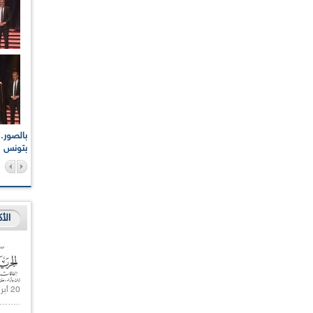
اعات الوطنية والجهوية
الإذاعة الجزائرية تقف دقيقة صمت ترحما على أرواح شهداء
ر 2021
17 أكتوبر 1961
بتونس
الأ
20 أبريل 2021 |