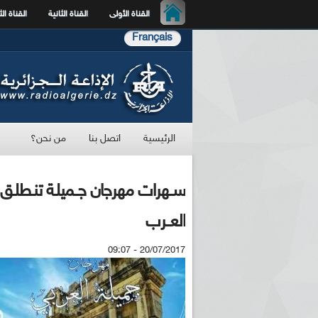
القناة الأولى
القناة الثانية
القناة الث
Français
الرئيسية
اتصل بنا
من نحن؟
ســهرات مهرجان جــميلـة تنـطلـ
العــرب
20/07/2017 - 09:07