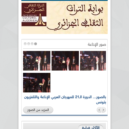
صور الإذاعة
لى أرواح
بالصور... الدورة الـ21 للمهرجان العربي للإذاعة والتلفزيون
بتونس
المزيد من الصور
الأكثر قراءة