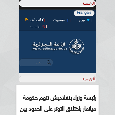
Français
آر أس أس
تويتر
فيسبوك
يوتيوب
‏بحث ‏
استمارة البحث
رئيسة وزراء بنغلاديش تتهم حكومة
ميانمار باختلاق التوتر على الحدود بين