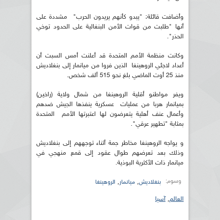
وأضافت قائلة: "يبدو كأنهم يريدون الحرب" مشددة على
أنها "طلبت من قوات الأمن البنغالية على الحدود توخي
الحذر".
وكانت منظمة الأمم المتحدة قد أعلنت أمس السبت أن
أعداد لاجئي الروهينغا الذين فروا من ميانمار إلى بنغلاديش
منذ 25 أوت الماضي بلغ نحو 515 ألف شخص.
ويفر مواطنو أقلية الروهينغا من شمال ولاية (راخين)
بميانمار هربا من عمليات عسكرية ينفذها الجيش ضدهم
وأعمال عنف أهلية يتعرضون لها اعتبرتها الأمم المتحدة
بمثابة "تطهير عرقي".
و يواجه الروهينغا مخاطر جمة أثناء توجههم إلى بنغلاديش
وذلك بعد تعرضهم طوال عقود إلى قمع منهجي في
ميانمار ذات الأكثرية البوذية.
وسوم:
,
,
بنغلاديش
ميانمار
الروهينغا
العالم
,
آسيا