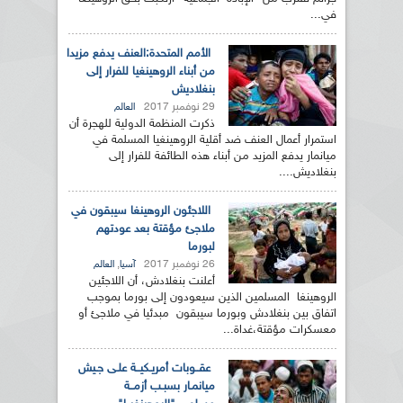
في...
الأمم المتحدة:العنف يدفع مزيدا
من أبناء الروهينغيا للفرار إلى
بنغلاديش
29 نوفمبر 2017
العالم
ذكرت المنظمة الدولية للهجرة أن
استمرار أعمال العنف ضد أقلية الروهينغيا المسلمة في
ميانمار يدفع المزيد من أبناء هذه الطائفة للفرار إلى
بنغلاديش....
اللاجئون الروهينغا سيبقون في
ملاجئ مؤقتة بعد عودتهم
لبورما
26 نوفمبر 2017
,
آسيا
العالم
أعلنت بنغلادش، أن اللاجئين
الروهينغا المسلمين الذين سيعودون إلى بورما بموجب
اتفاق بين بنغلادش وبورما سيبقون مبدئيا في ملاجئ أو
معسكرات مؤقتة،غداة...
عقــوبات أمريـكيــة علـى جـيش
ميانمـار بسبـب أزمــة