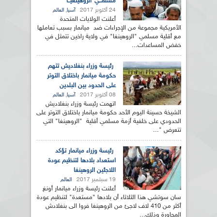
مسلمــي"الروهينغيــا"
24 أكتوبر 2017
,
آسيا
العالم
أعلنت الولايات المتحدة
الأمريكية مجموعة من الإجراءات ضد ميانمار بسبب تعاملها
مع أقلية مسلمي "الروهينغا" في ولاية راخين تتمثل في
خفض المساعدات...
رئيسة وزراء بنغلاديش تتهم
حكومة ميانمار باختلاق التوتر
على الحدود بين البلدين
08 أكتوبر 2017
,
آسيا
العالم
اتهمت رئيسة وزراء بنغلاديش
الشيخة حسينة اليوم الأحد حكومة ميانمار باختلاق التوتر على
الحدودي على خلفية أزمة مسلمي أقلية "الروهينغا" التي
تتعرض "...
رئيسة وزراء ميانمار تؤكد
استعداد بلادها لتنظيم عودة
اللاجئين الروهينغا
19 سبتمبر 2017
العالم
أعلنت رئيسة وزراء ميانمار أونغ
سان سوتشي هذا الثلاثاء أن بلادها "مستعدة" لتنظيم عودة
أكثر من 410 لاف لاجئ من الروهينغا فروا الى بنغلادش
المجاورة وذلك...