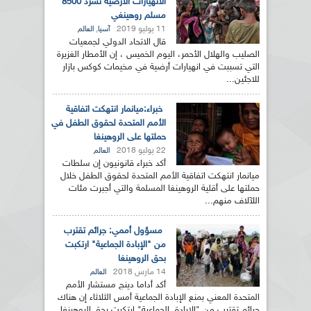
الانهيارات الارضية تشرد 8500
مسلم روهينغي
11 يوليو 2019
,
آسيا
العالم
قال الاتحاد الدولي لجمعيات
الصليب والهلال الأحمر، اليوم الخميس ، إن الأمطار الغزيرة
التي تسببت في انهيارات أرضية في مخيمات كوكس بازار
للاجئين...
خبراء:ميانمار انتهكت اتفاقية
الأمم المتحدة لحقوق الطفل في
حملتها على الروهينغا
22 يوليو 2018
العالم
أكد خبراء قانونيون إن سلطات
ميانمار انتهكت اتفاقية الأمم المتحدة لحقوق الطفل خلال
حملتها على أقلية الروهينغا المسلمة والتي أجبرت مئات
اللآلاف منهم...
مسؤول أممي: جرائم تقترب
من "الإبادة الجماعية" ارتكبت
بحق الروهينغا
14 مارس 2018
العالم
أكد أداما دينج مستشار الأمم
المتحدة المعني بمنع الإبادة الجماعية أمس الثلاثاء إن هناك
جرائم تقترب من "الإبادة الجماعية" ارتكبت بحق الروهينغا