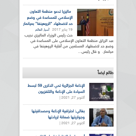
ماليزيا تدعو منظمة التعاون
الإسلامي للمساعدة في وضع
حد لاضطهاد "الروهينغا" بميانمار
19 يناير 2017
,
آسيا
العالم
حث رئيس الوزراء الماليزي نجيب
عبد الرزاق منظمة التعاون الإسلامي على المساعدة في
وضع حد لاضطهاد المسلمين من أقلية الروهينغا في
ميانمار. و قال رئيس...
طالع ايضاً
الإذاعة الجزائرية تحي الذكرى 59 لبسط
السيادة على الإذاعة والتلفزيون
أكتوبر 27, 2021 |
بغالي: احترافية الإذاعة ومصداقيتها
وجواريتها ضمانة لريادتها
أكتوبر 27, 2021 |