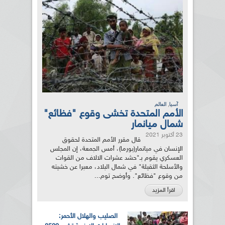
,
آسيا
العالم
الأمم المتحدة تخشى وقوع "فظائع"
شمال ميانمار
23 أكتوبر 2021
قال مقرر الأمم المتحدة لحقوق
الإنسان في ميانمار(بورما)، أمس الجمعة، إن المجلس
العسكري يقوم بـ"حشد عشرات الالاف من القوات
والأسلحة الثقيلة" في شمال البلاد، معبرا عن خشيته
من وقوع "فظائع". وأوضح توم...
اقرأ المزيد
الصليب والهلال الأحمر: