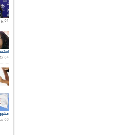
01 يونيو 2021 |
استعم
04 أكتوبر 2020 |
مشروع
03 سبتمبر 2020 |