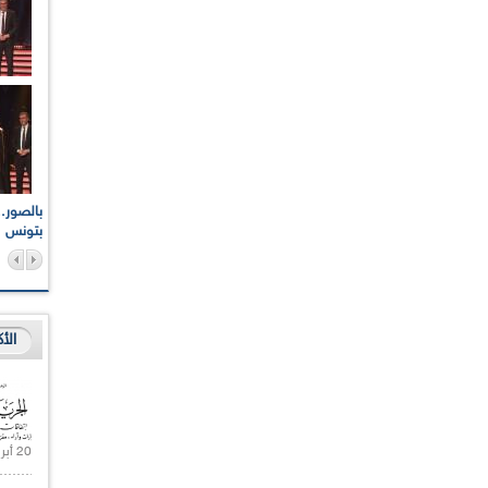
اعات الوطنية والجهوية
الإذاعة الجزائرية تقف دقيقة صمت ترحما على أرواح شهداء
ر 2021
17 أكتوبر 1961
بتونس
الأ
20 أبريل 2021 |