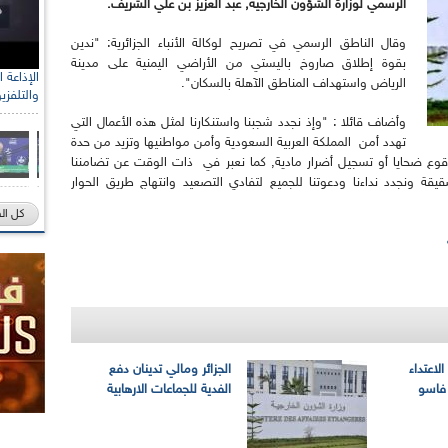
الرسمي لوزارة الشؤون الخارجية, عبد العزيز بن علي الشريف.
وقال الناطق الرسمي في تصريح لوكالة الأنباء الجزائرية: "ندين
بقوة إطلاق صاروخ باليستي من الأراضي اليمنية على مدينة
الرياض واستهداف المناطق الآهلة بالسكان".
والتلفزي
وأضاف قائلا : "وإذ نجدد شجبنا واستنكارنا لمثل هذه الأعمال التي
تهدد أمن المملكة العربية السعودية وأمن مواطنيها وتزيد من حدة
 وقوع ضحايا أو تسجيل أضرار مادية, كما نعبر في ذات الوقت عن تضامننا
 ونجدد نداءنا ودعوتنا للجميع لتفادي التصعيد وانتهاج طريق الحوار
كل ال
لاعتداء
الجزائر ومالي تدينان دفع
 فاسو
الفدية للجماعات الارهابية