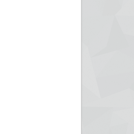
ريم الإذاعة الجزائرية للرياضيين البارالمبيين المتوجين
بالصور... اللقاء الوطني لمديري الإذ
اليات في طوكيو
حول مرافقة وتغطية الإنتخابات المحلية لـ27 نوفمب