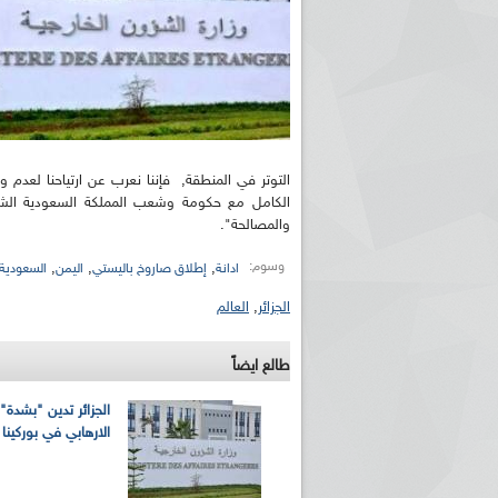
التوتر في المنطقة, فإننا نعرب عن ارتياحنا لعدم
الكامل مع حكومة وشعب المملكة السعودية الشقيقة
والمصالحة".
وسوم:
,
,
,
ادانة
إطلاق صاروخ باليستي
اليمن
السعودية
الجزائر
,
العالم
طالع ايضاً
الجزائر تدين "بشدة" ا
الارهابي في بوركينا